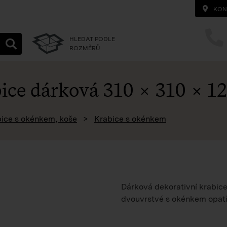
KON
HLEDAT PODLE
ROZMĚRŮ
ice dárková 310 × 310 × 
homepage
ice s okénkem, koše
Krabice s okénkem
Dárková dekorativní krabice 
dvouvrstvé s okénkem opatř