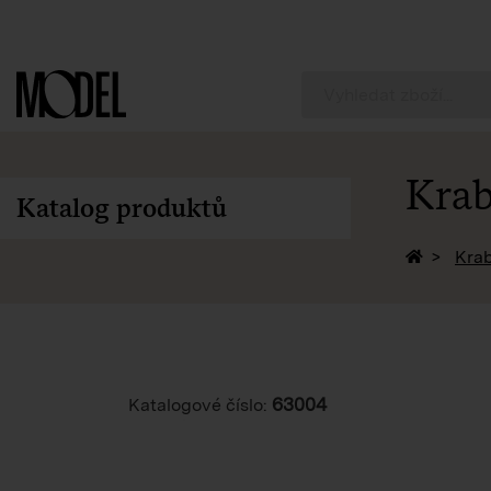
PackShop
Krab
Katalog produktů
Zpět na 
Krab
63004
Katalogové číslo: