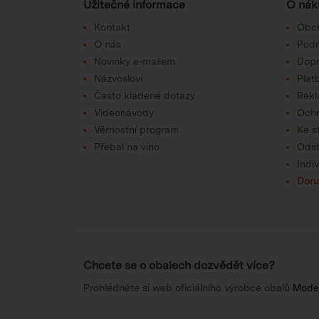
Užitečné informace
O nák
Kontakt
Obc
O nás
Podm
Novinky e-mailem
Dop
Názvosloví
Plat
Často kladené dotazy
Rek
Videonávody
Ochr
Věrnostní program
Ke s
Přebal na víno
Odst
Indi
Doru
Chcete se o obalech dozvědět více?
Prohlédněte si web oficiálního výrobce obalů
Mode