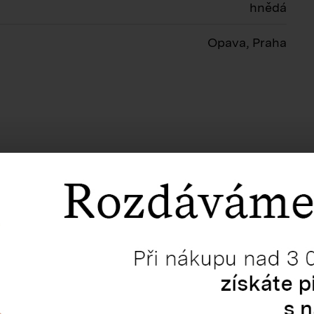
hnědá
Opava, Praha
Související produkty