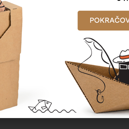
zzlePak modrý (kobalt)
Dřevitá vlna jemná
Katalogové číslo:
93205
Katalogové číslo:
93104
Cena od
Cena od
492,47 Kč
713,90 Kč