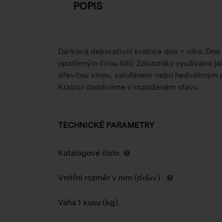
POPIS
Dárková dekorativní krabice dno + víko. Dno
opatřeným čirou fólií. Zákazníky využíváno j
dřevitou vlnou, celofánem nebo hedvábným p
Krabici dodáváme v rozloženém stavu.
TECHNICKÉ PARAMETRY
Katalogové číslo
Vnitřní rozměr v mm (d
š
v)
x
x
Váha 1 kusu
(kg)