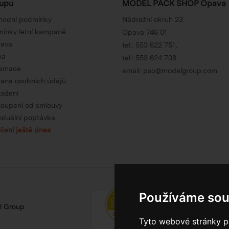
upu
MODEL PACK SHOP Opava
hodní podmínky
Nádražní okruh 23
ínky letní kampaně
Opava 746 01
rava
tel.:
553 622 751
,
ba
tel.:
553 624 708
lamace
email:
pso@modelgroup.com
ana osobních údajů
tažení
oupení od smlouvy
viduální poptávka
čení ještě dnes
Používáme sou
l Group
Tyto webové stránky po