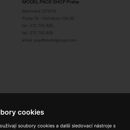
MODEL PACK SHOP Praha
Bečovská 1279/15
Praha 10 - Uhříněves 104 00
tel.:
272 705 926
,
tel.:
272 705 928
email:
psp@modelgroup.com
800 10 10 77
bory cookies
BEZPLATNÁ INFOLINKA
užívají soubory cookies a další sledovací nástroje s