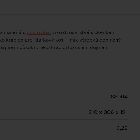
 z materiálu
mikrovlna
, víko dvouvrstvé s okénkem
ako krabice pro "dárkový koš" - mix výrobků doplněný
apírem působí v této krabici luxusním dojmem.
63004
310 x 306 x 121
0,22