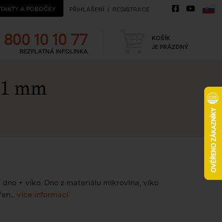
TAKTY A POBOČKY
PŘIHLÁŠENÍ
REGISTRACE
Telefon
Košík
800 10 10 77
KOŠÍK
JE PRÁZDNÝ
BEZPLATNÁ INFOLINKA
121 mm
dno + víko. Dno z materiálu mikrovlna, víko
en...
více informací