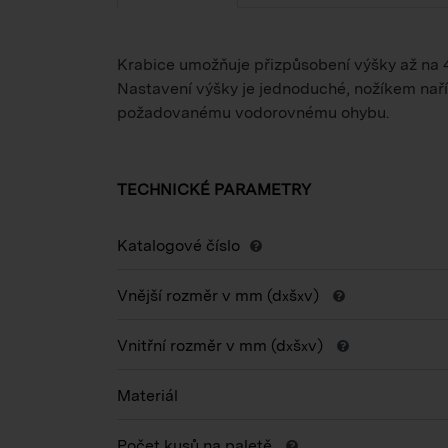
Krabice umožňuje přizpůsobení výšky až na 4 
Nastavení výšky je jednoduché, nožíkem naří
požadovanému vodorovnému ohybu.
TECHNICKÉ PARAMETRY
Katalogové číslo
Vnější rozměr v mm (d
š
v)
x
x
Vnitřní rozměr v mm (d
š
v)
x
x
Materiál
Počet kusů na paletě