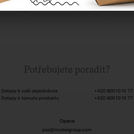
Potřebujete poradit?
Dotazy k vaší objednávce
+420 800 10 10 77
Dotazy k tomuto produktu
+420 800 10 10 77
Opava
pso@modelgroup.com