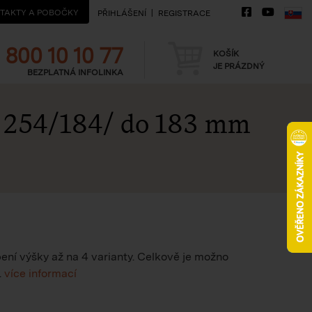
TAKTY A POBOČKY
PŘIHLÁŠENÍ
REGISTRACE
Telefon
Košík
800 10 10 77
KOŠÍK
JE PRÁZDNÝ
BEZPLATNÁ INFOLINKA
u
254/184/ do 183 mm
ní výšky až na 4 varianty. Celkově je možno
.
více informací