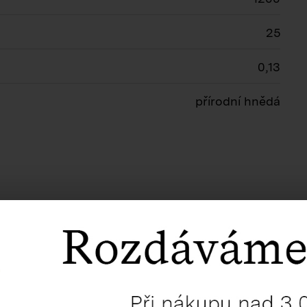
25
0,13
přírodní hnědá
Související produkty