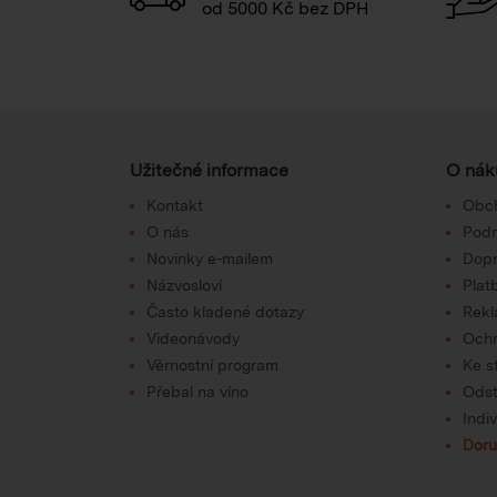
od 5000 Kč bez DPH
Užitečné informace
O nák
Kontakt
Obc
O nás
Podm
Novinky e-mailem
Dop
Názvosloví
Plat
Často kladené dotazy
Rek
Videonávody
Ochr
Věrnostní program
Ke s
Přebal na víno
Odst
Indi
Doru