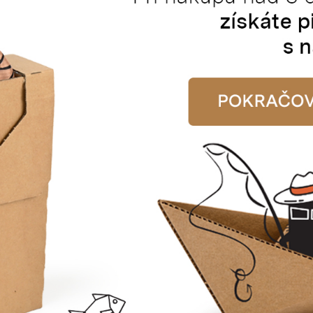
TOP PRODUKT
RYL
Stretc
Bublinková folie
02
K
100 x 0,5 m
Katalogové číslo:
90050
Cena od
284,35 Kč