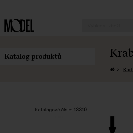
PackShop
Krab
Katalog produktů
Zpět na 
Kart
13310
Katalogové číslo: