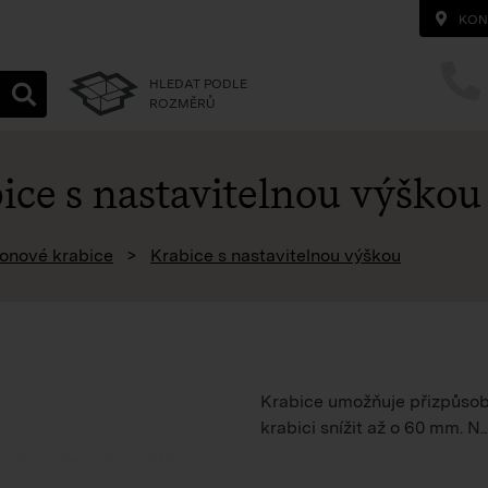
KON
HLEDAT PODLE
ROZMĚRŮ
ice s nastavitelnou výško
homepage
onové krabice
Krabice s nastavitelnou výškou
Krabice umožňuje přizpůsobe
krabici snížit až o 60 mm. N..