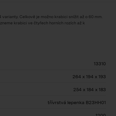
varianty. Celkově je možno krabici snížit až o 60 mm.
zneme krabici ve čtyřech horních rozích až k
13310
264 x 194 x 193
254 x 184 x 183
třívrstvá lepenka B23HH01
1200