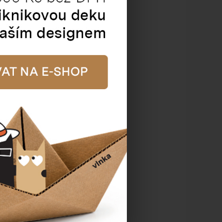
h fólie, ruční, 23 my -
šíře 50 cm, bílá
atalogové číslo:
91110
Cena od
174,24 Kč