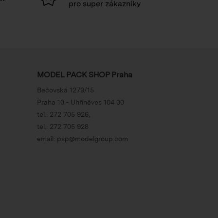
pro super zákazníky
MODEL PACK SHOP Praha
Bečovská 1279/15
Praha 10 - Uhříněves 104 00
tel.:
272 705 926
,
tel.:
272 705 928
email:
psp@modelgroup.com