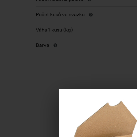
Počet kusů ve svazku
Váha 1 kusu
(kg)
Barva