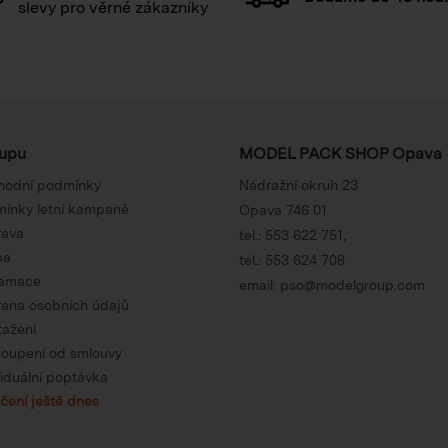
slevy pro věrné zákazníky
upu
MODEL PACK SHOP Opava
hodní podmínky
Nádražní okruh 23
ínky letní kampaně
Opava 746 01
rava
tel.:
553 622 751
,
ba
tel.:
553 624 708
lamace
email:
pso@modelgroup.com
ana osobních údajů
tažení
oupení od smlouvy
viduální poptávka
čení ještě dnes