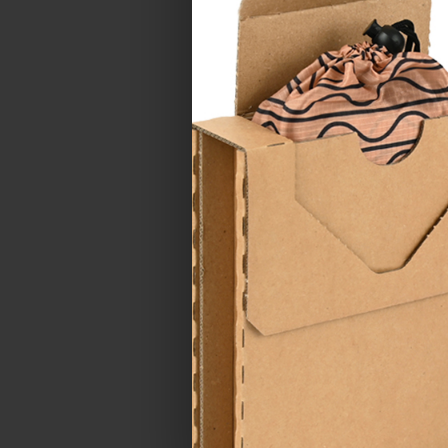
Lepicí páska - AK
hnědá
Katalogové číslo:
800
Cena od
16,46 Kč