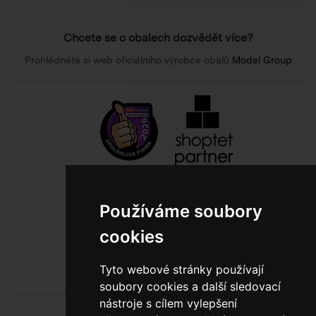
Chcete se o obalech dozvědět více?
Prohlédněte si web oficiálního výrobce obalů
Model Group
800 10 10 77
Používáme soubory
BEZPLATNÁ INFOLINKA
cookies
Tyto webové stránky používají
soubory cookies a další sledovací
nástroje s cílem vylepšení