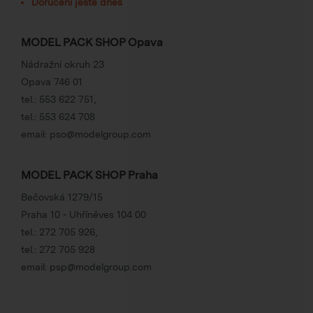
Doručení ještě dnes
MODEL PACK SHOP Opava
Nádražní okruh 23
Opava 746 01
tel.:
553 622 751
,
tel.:
553 624 708
email:
pso@modelgroup.com
MODEL PACK SHOP Praha
Bečovská 1279/15
Praha 10 - Uhříněves 104 00
tel.:
272 705 926
,
tel.:
272 705 928
email:
psp@modelgroup.com