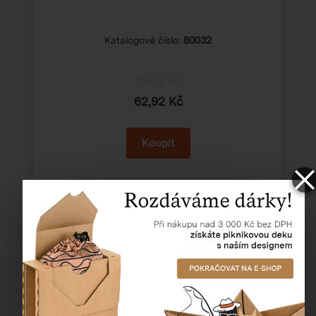
Katalogové číslo:
80032
Cena od
62,92 Kč