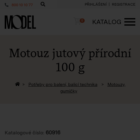
PŘIHLÁŠENÍ
REGISTRACE
800 10 10 77
PackShop
Košík
KATALOG
0
ME
Motouz jutový přírodní
100 g
Zpět na homepage
Potřeby pro balení, balicí technika
Motouzy,
gumičky
60916
Katalogové číslo: