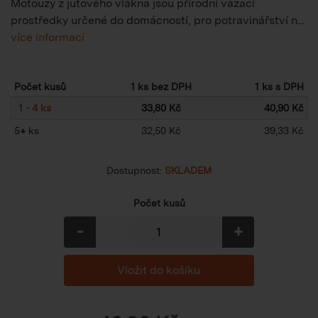
Motouzy z jutového vlákna jsou přírodní vázací
prostředky určené do domácností, pro potravinářství n...
více informací
Počet kusů
1 ks bez DPH
1 ks s DPH
1 - 4 ks
33,80 Kč
40,90 Kč
5
+
ks
32,50 Kč
39,33 Kč
Dostupnost:
SKLADEM
Počet kusů
-
+