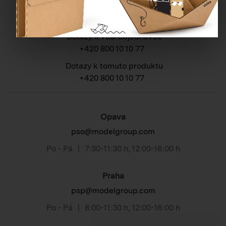
Potřebujete poradit?
Dotazy k vaší objednávce
+420 800 10 10 77
Dotazy k tomuto produktu
+420 800 10 10 77
Opava
pso@modelgroup.com
Po - Pá
|
7:30-11:30 h
,
12:00-16:00 h
Praha
psp@modelgroup.com
Po - Pá
|
8:00-11:30 h
,
12:00-16:00 h