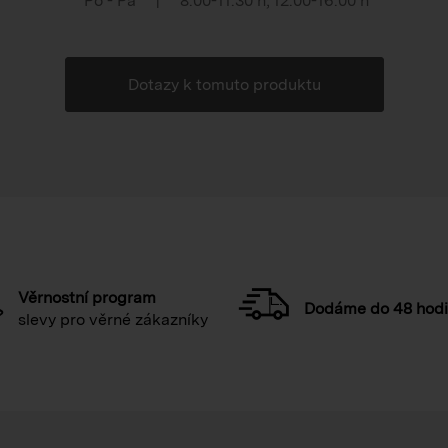
Po - Pá
|
8:00-11:30 h
,
12:00-16:00 h
Dotazy k tomuto produktu
Věrnostní program
Dodáme do 48 hod
slevy pro věrné zákazníky