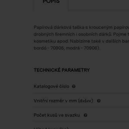
POPIS
Papírová dárková taška s krouceným papírov
drobných firemních i osobních dárků. Pojme ti
kosmetiku apod. Nabízíme také v dalších bar
bordó - 70905, modrá - 70906).
TECHNICKÉ PARAMETRY
Katalogové číslo
Vnitřní rozměr v mm (d
š
v)
x
x
Počet kusů ve svazku