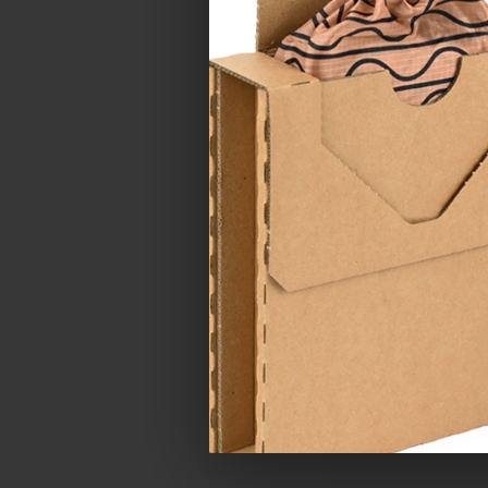
Papírová taška žl
- kroucené uch
Katalogové číslo:
709
Cena od
8,02 Kč