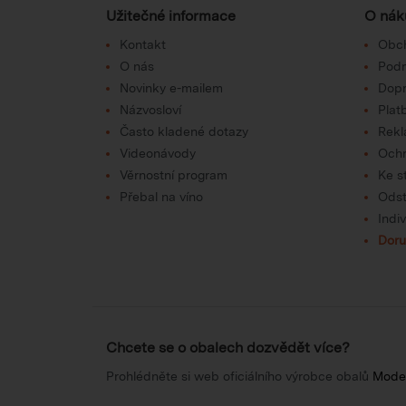
Užitečné informace
O nák
Kontakt
Obc
O nás
Podm
Novinky e-mailem
Dop
Názvosloví
Plat
Často kladené dotazy
Rek
Videonávody
Ochr
Věrnostní program
Ke s
Přebal na víno
Odst
Indi
Doru
Chcete se o obalech dozvědět více?
Prohlédněte si web oficiálního výrobce obalů
Mode