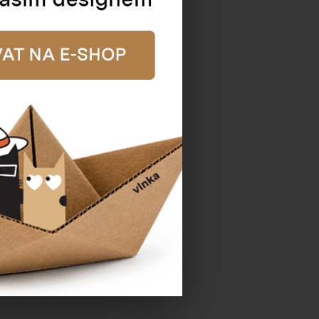
pírová taška zelená
- kroucené ucho
talogové číslo:
70904
Cena od
8,02 Kč