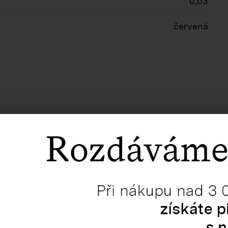
0,03
červená
Související produkty