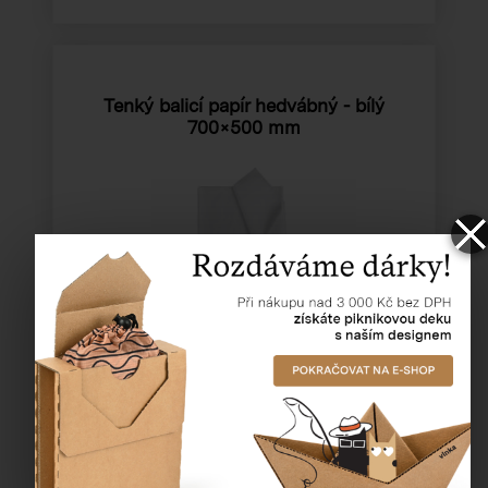
Tenký balicí papír hedvábný - bílý
700×500 mm
Katalogové číslo:
93301
Cena od
152,46 Kč