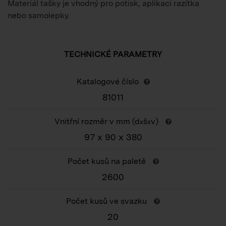
Materiál tašky je vhodný pro potisk, aplikaci razítka
nebo samolepky.
TECHNICKÉ PARAMETRY
Katalogové číslo
81011
Vnitřní rozměr v mm (d
š
v)
x
x
97 x 90 x 380
Počet kusů na paletě
2600
Počet kusů ve svazku
20