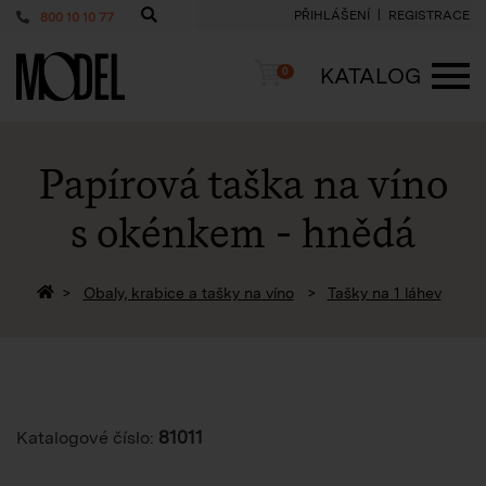
PŘIHLÁŠENÍ
REGISTRACE
800 10 10 77
PackShop
Košík
KATALOG
0
ME
Papírová taška na víno
s okénkem - hnědá
Zpět na homepage
Obaly, krabice a tašky na víno
Tašky na 1 láhev
81011
Katalogové číslo: