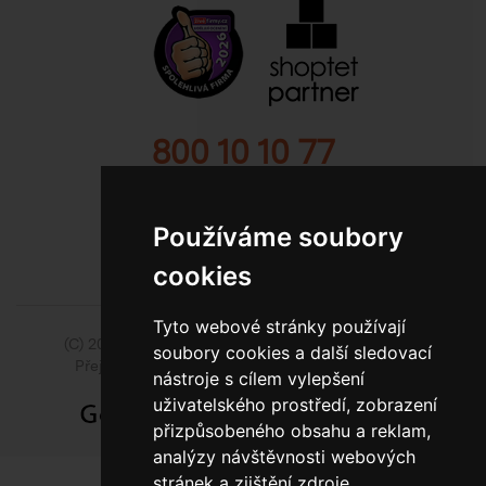
800 10 10 77
BEZPLATNÁ INFOLINKA
Používáme soubory
cookies
Tyto webové stránky používají
(C) 2014 - 2026 Model Obaly a.s.,
ISSA CZECH s.r.o.
soubory cookies a další sledovací
Přejít na slovenskou pobočku Model Pack Shop
nástroje s cílem vylepšení
uživatelského prostředí, zobrazení
přizpůsobeného obsahu a reklam,
analýzy návštěvnosti webových
stránek a zjištění zdroje