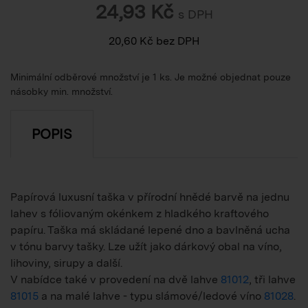
24,93
Kč
s DPH
20,60
Kč
bez DPH
Minimální odběrové množství je 1 ks. Je možné objednat pouze
násobky min. množství.
POPIS
Papírová luxusní taška v přírodní hnědé barvě na jednu
lahev s fóliovaným okénkem z hladkého kraftového
papíru. Taška má skládané lepené dno a bavlněná ucha
v tónu barvy tašky. Lze užít jako dárkový obal na víno,
lihoviny, sirupy a další.
V nabídce také v provedení na dvě lahve
81012
, tři lahve
81015
a na malé lahve - typu slámové/ledové víno
81028
.