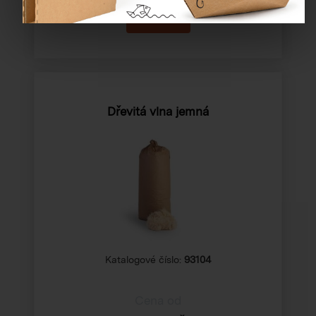
Dřevitá vlna jemná
Katalogové číslo:
93104
Cena od