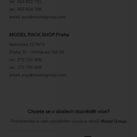
tel.:
553 622 751
,
tel.:
553 624 708
email:
pso@modelgroup.com
MODEL PACK SHOP Praha
Bečovská 1279/15
Praha 10 - Uhříněves 104 00
tel.:
272 705 926
,
tel.:
272 705 928
email:
psp@modelgroup.com
Chcete se o obalech dozvědět více?
Prohlédněte si web oficiálního výrobce obalů
Model Group