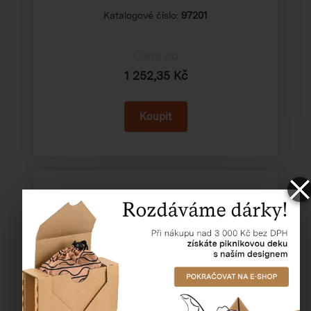
Katalogové číslo:
97201
Cena od
1 252,35 Kč
Odvíječ PP pásky