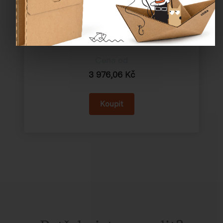
Katalogové číslo:
97301
Cena od
3 976,06 Kč