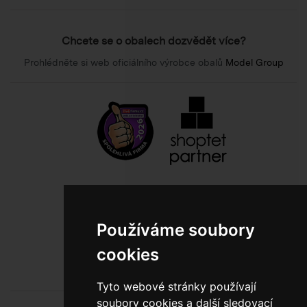
Chcete se o obalech dozvědět více?
Prohlédněte si web oficiálního výrobce obalů
Model Group
800 10 10 77
BEZPLATNÁ INFOLINKA
Používáme soubory
cookies
Tyto webové stránky používají
soubory cookies a další sledovací