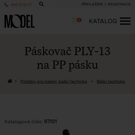
PŘIHLÁŠENÍ
REGISTRACE
800 10 10 77
PackShop
Košík
KATALOG
0
ME
Páskovač PLY-13
na PP pásku
Zpět na homepage
Potřeby pro balení, balicí technika
Balicí technika
97101
Katalogové číslo: