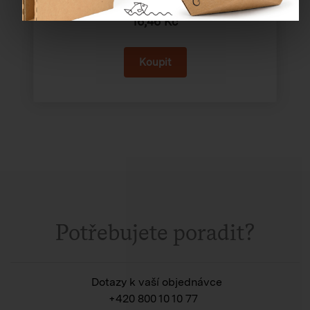
Cena od
16,46 Kč
Potřebujete poradit?
Dotazy k vaší objednávce
+420 800 10 10 77