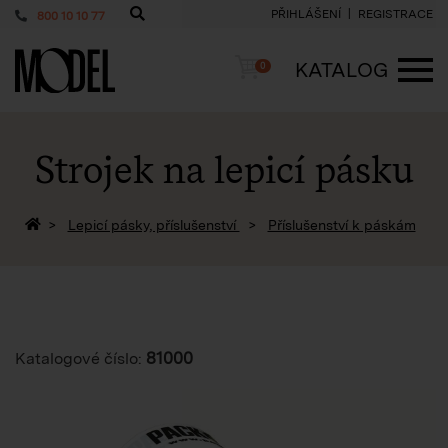
PŘIHLÁŠENÍ
REGISTRACE
800 10 10 77
PackShop
Košík
KATALOG
0
ME
Strojek na lepicí pásku
Zpět na homepage
Lepicí pásky, příslušenství
Příslušenství k páskám
81000
Katalogové číslo: