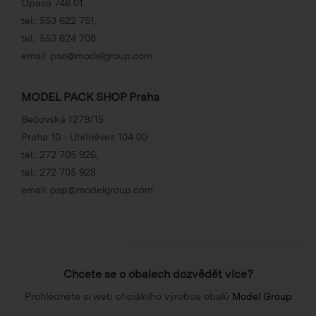
Opava 746 01
tel.:
553 622 751
,
tel.:
553 624 708
email:
pso@modelgroup.com
MODEL PACK SHOP Praha
Bečovská 1279/15
Praha 10 - Uhříněves 104 00
tel.:
272 705 926
,
tel.:
272 705 928
email:
psp@modelgroup.com
Chcete se o obalech dozvědět více?
Prohlédněte si web oficiálního výrobce obalů
Model Group