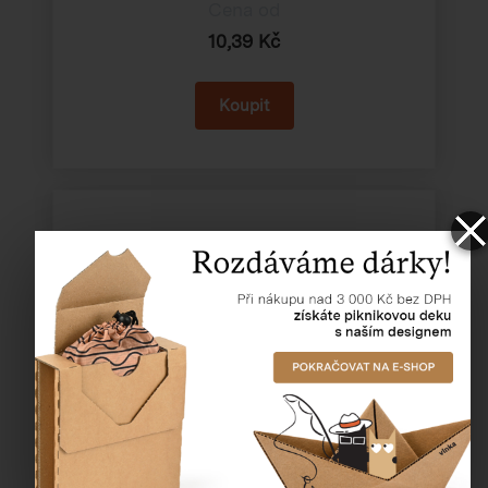
Cena od
10,39 Kč
Lepicí páska - AKRYL transparent
Katalogové číslo:
80001