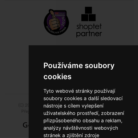
800 10 10 77
BEZPLATNÁ INFOLINKA
Používáme soubory
cookies
Tyto webové stránky používají
soubory cookies a další sledovací
(C) 2014 - 2026 Model Obaly a.s.,
ISSA CZECH s.r.o.
nástroje s cílem vylepšení
Přejít na slovenskou pobočku Model Pack Shop
uživatelského prostředí, zobrazení
přizpůsobeného obsahu a reklam,
analýzy návštěvnosti webových
stránek a zjištění zdroje