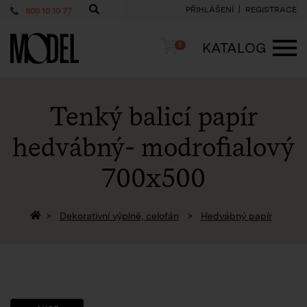
PŘIHLÁŠENÍ
REGISTRACE
800 10 10 77
PackShop
Košík
KATALOG
0
ME
Tenký balicí papír
hedvábný- modrofialový
700x500
Zpět na homepage
Dekorativní výplně, celofán
Hedvábný papír