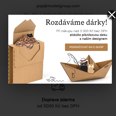
psp@modelgroup.com
Po - Pá
|
8:00-11:30 h
,
12:00-16:00 h
Dotazy k tomuto produktu
Doprava zdarma
od 5000 Kč bez DPH