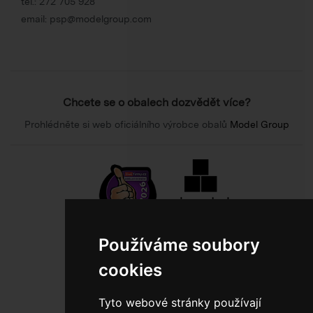
tel.:
272 705 928
email:
psp@modelgroup.com
Chcete se o obalech dozvědět více?
Prohlédněte si web oficiálního výrobce obalů
Model Group
Používáme soubory
800 10 10 77
cookies
BEZPLATNÁ INFOLINKA
Tyto webové stránky používají