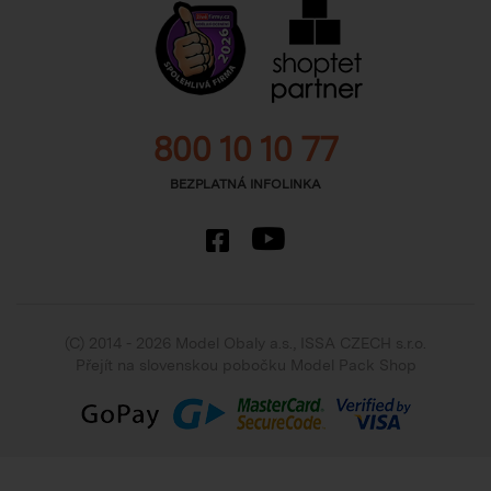
800 10 10 77
BEZPLATNÁ INFOLINKA
(C) 2014 - 2026 Model Obaly a.s.,
ISSA CZECH s.r.o.
Přejít na slovenskou pobočku Model Pack Shop