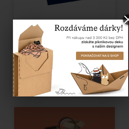
Katalogové číslo:
52204
Cena od
33,28 Kč
30,25 Kč