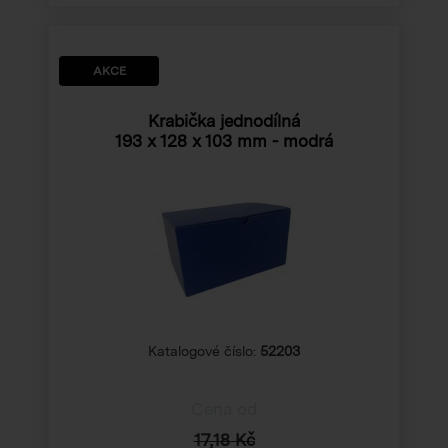
AKCE
Krabička jednodílná
193 x 128 x 103 mm
- modrá
Katalogové číslo:
52203
Cena od
17,18 Kč