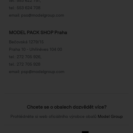
tel.:
553 622 751
,
tel.:
553 624 708
email:
pso@modelgroup.com
MODEL PACK SHOP Praha
Bečovská 1279/15
Praha 10 - Uhříněves 104 00
tel.:
272 705 926
,
tel.:
272 705 928
email:
psp@modelgroup.com
Chcete se o obalech dozvědět více?
Prohlédněte si web oficiálního výrobce obalů
Model Group