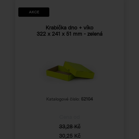
AKCE
Krabička dno + víko
322 x 241 x 51 mm
- zelená
Katalogové číslo:
52104
Cena od
33,28 Kč
30,25 Kč