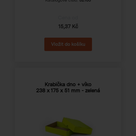
Katalogové číslo:
52103
Cena od
15,37 Kč
Krabička dno + víko
238 x 175 x 51 mm
- zelená