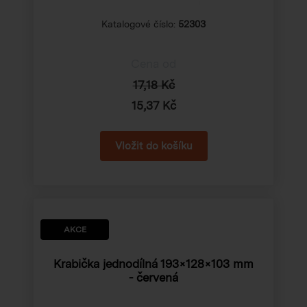
Katalogové číslo:
52303
Cena od
17,18 Kč
15,37 Kč
AKCE
Krabička jednodílná
193×128×103 mm
- červená