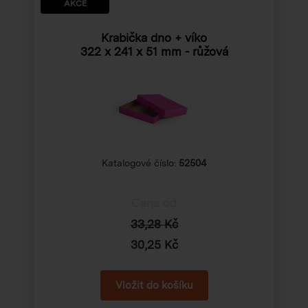
AKCE
Krabička dno + víko
322 x 241 x 51 mm
- růžová
Katalogové číslo:
52504
Cena od
33,28 Kč
30,25 Kč