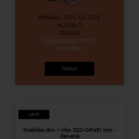
NENAŠLI JSTE, CO JSTE
HLEDALI?
ZKUSTE
VYHLEDÁVÁNÍ
PODLE
ROZMĚRŮ
Hledat
AKCE
Krabička dno + víko
322×241x51 mm
-
červená