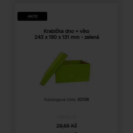
AKCE
Krabička dno + víko
243 x 190 x 131 mm
- zelená
Katalogové číslo:
52106
Cena od
29,65 Kč