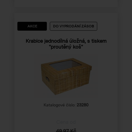
AKCE
DO VYPRODÁNÍ ZÁSOB
Krabice jednodílná úložná, s tiskem
"proutěný koš"
Katalogové číslo:
23280
Cena od
49,97 Kč