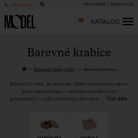
PŘIHLÁŠENÍ
REGISTRACE
800 10 10 77
PackShop
Košík
KATALOG
0
ME
Barevné krabice
Zpět na homepage
Dárkové obaly, tašky
Barevné krabice
Máme jich tolik, že jsme jim zřídili samostanou sekci.
Barevné krabičky v několika rozměrových
provedeních v pěti základních barvách.
…
Číst dále
KRABIČKY BEZ
KRABICE S