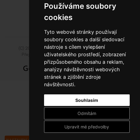
BEZPLATNÁ INFOLINKA
Používáme soubory
cookies
Tyto webové stránky používají
soubory cookies a další sledovací
nástroje s cílem vylepšení
(C) 2014 - 2026 Model Obaly a.s.,
ISSA CZECH s.r.o.
uživatelského prostředí, zobrazení
Přejít na slovenskou pobočku Model Pack Shop
přizpůsobeného obsahu a reklam,
analýzy návštěvnosti webových
stránek a zjištění zdroje
návštěvnosti.
Souhlasím
Odmítám
Upravit mé předvolby