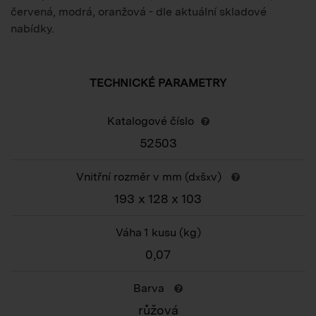
červená, modrá, oranžová - dle aktuální skladové
nabídky.
TECHNICKÉ PARAMETRY
Katalogové číslo
52503
Vnitřní rozměr v mm (d
š
v)
x
x
193 x 128 x 103
Váha 1 kusu
(kg)
0,07
Barva
růžová