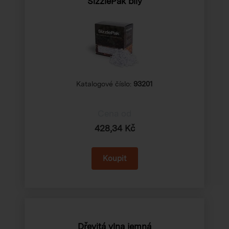
SizzlePak bílý
Katalogové číslo:
93201
Cena od
428,34 Kč
Dřevitá vlna jemná