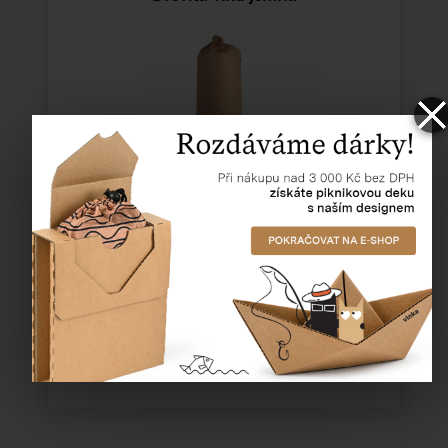
Katalogové číslo:
93104
Cena od
713,90 Kč