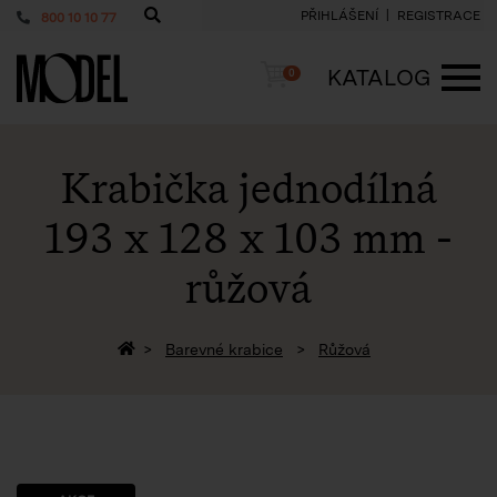
PŘIHLÁŠENÍ
REGISTRACE
800 10 10 77
PackShop
Košík
KATALOG
0
ME
Krabička jednodílná
193 x 128 x 103 mm
-
růžová
Zpět na homepage
Barevné krabice
Růžová