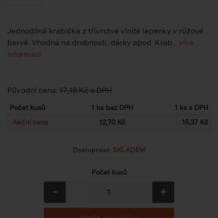
Jednodílná krabička z třívrstvé vlnité lepenky v růžové
barvě. Vhodná na drobnosti, dárky apod. Krab...
více
informací
Původní cena:
17,18 Kč s DPH
Počet kusů
1 ks bez DPH
1 ks s DPH
Akční cena
12,70 Kč
15,37 Kč
Dostupnost:
SKLADEM
Počet kusů
-
+