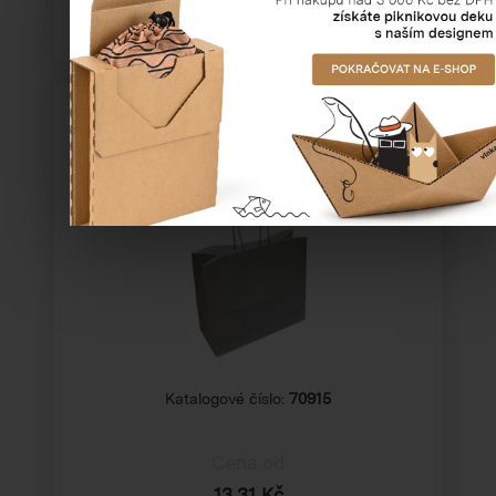
Papírová taška šedá, na šířku
31×13×28
Katalogové číslo:
70915
Cena od
13,31 Kč