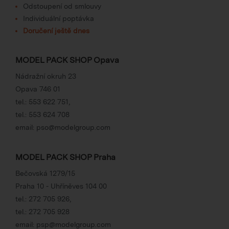
Odstoupení od smlouvy
Individuální poptávka
Doručení ještě dnes
MODEL PACK SHOP Opava
Nádražní okruh 23
Opava 746 01
tel.:
553 622 751
,
tel.:
553 624 708
email:
pso@modelgroup.com
MODEL PACK SHOP Praha
Bečovská 1279/15
Praha 10 - Uhříněves 104 00
tel.:
272 705 926
,
tel.:
272 705 928
email:
psp@modelgroup.com