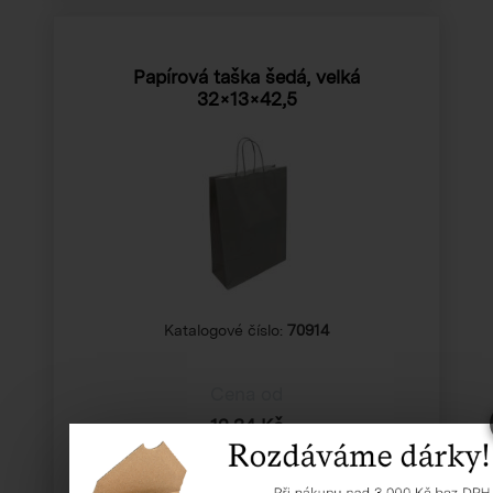
Papírová taška šedá, velká
32×13×42,5
Katalogové číslo:
70914
Cena od
12,34 Kč