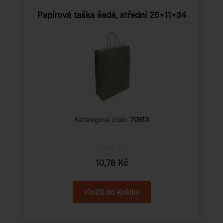
Papírová taška šedá, střední
26×11×34
Katalogové číslo:
70913
Cena od
10,78 Kč