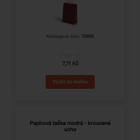
Katalogové číslo:
70905
Cena od
7,71 Kč
Papírová taška modrá - kroucené
ucho