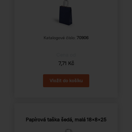
Katalogové číslo:
70906
Cena od
7,71 Kč
Papírová taška šedá, malá
18×8×25