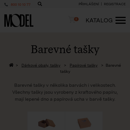
PŘIHLÁŠENÍ
REGISTRACE
800 10 10 77
PackShop
Košík
KATALOG
0
ME
Barevné tašky
Zpět na homepage
Dárkové obaly, tašky
Papírové tašky
Barevné
tašky
Barevné tašky v několika barvách i velikostech.
Všechny tašky jsou vyrobeny z kraftového papíru,
mají lepené dno a papírová ucha v barvě tašky.