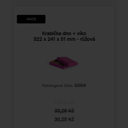
AKCE
Krabička dno + víko
322 x 241 x 51 mm
- růžová
Katalogové číslo:
52504
Cena od
33,28 Kč
30,25 Kč