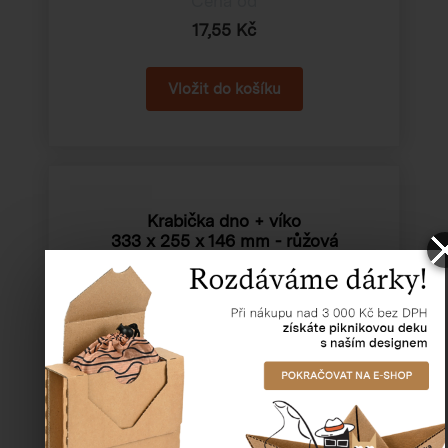
Cena od
17,55 Kč
Krabička dno + víko
333 x 255 x 146 mm
- růžová