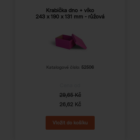
Krabička dno + víko
243 x 190 x 131 mm
- růžová
Katalogové číslo:
52506
Cena od
29,65 Kč
26,62 Kč