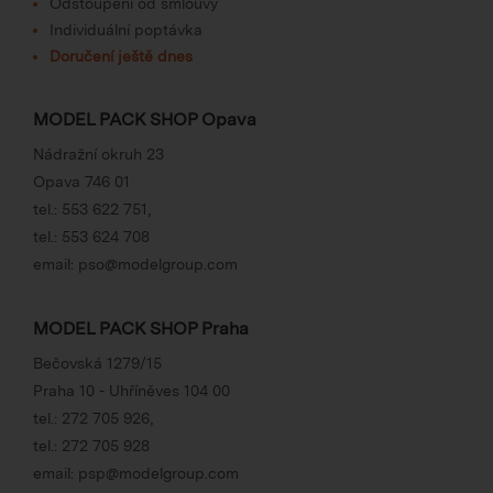
Odstoupení od smlouvy
Individuální poptávka
Doručení ještě dnes
MODEL PACK SHOP Opava
Nádražní okruh 23
Opava 746 01
tel.:
553 622 751
,
tel.:
553 624 708
email:
pso@modelgroup.com
MODEL PACK SHOP Praha
Bečovská 1279/15
Praha 10 - Uhříněves 104 00
tel.:
272 705 926
,
tel.:
272 705 928
email:
psp@modelgroup.com