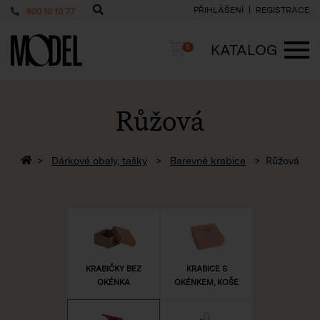
PŘIHLÁŠENÍ
REGISTRACE
800 10 10 77
PackShop
Košík
KATALOG
0
ME
Růžová
Zpět na homepage
Dárkové obaly, tašky
Barevné krabice
Růžová
KRABIČKY BEZ
KRABICE S
OKÉNKA
OKÉNKEM, KOŠE