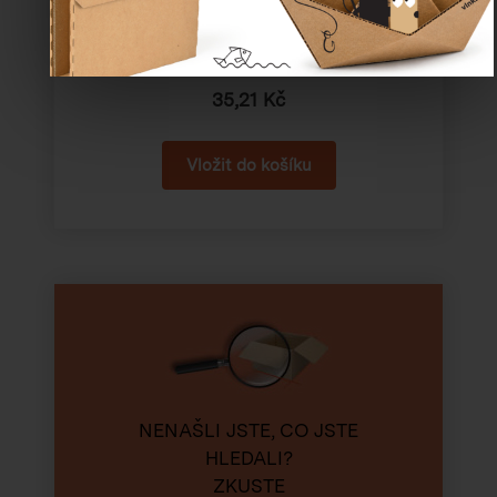
Katalogové číslo:
52508
Cena od
35,21 Kč
NENAŠLI JSTE, CO JSTE
HLEDALI?
ZKUSTE