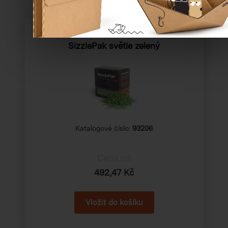
SizzlePak světle zelený
Katalogové číslo:
93206
Cena od
492,47 Kč