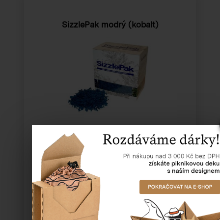
SizzlePak modrý (kobalt)
Katalogové číslo:
93205
Cena od
492,47 Kč