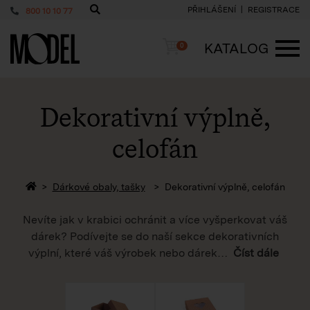
PŘIHLÁŠENÍ
REGISTRACE
800 10 10 77
PackShop
Košík
KATALOG
0
ME
Dekorativní výplně,
celofán
Zpět na homepage
Dárkové obaly, tašky
Dekorativní výplně, celofán
Nevíte jak v krabici ochránit a více vyšperkovat váš
dárek? Podívejte se do naší sekce dekorativních
výplní, které váš výrobek nebo dárek
…
Číst dále