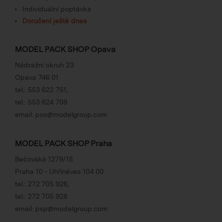
Individuální poptávka
Doručení ještě dnes
MODEL PACK SHOP Opava
Nádražní okruh 23
Opava 746 01
tel.:
553 622 751
,
tel.:
553 624 708
email:
pso@modelgroup.com
MODEL PACK SHOP Praha
Bečovská 1279/15
Praha 10 - Uhříněves 104 00
tel.:
272 705 926
,
tel.:
272 705 928
email:
psp@modelgroup.com