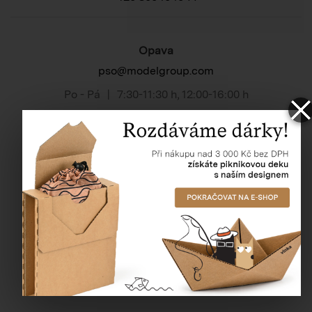
Opava
pso@modelgroup.com
Po - Pá
|
7:30-11:30 h
,
12:00-16:00 h
Praha
psp@modelgroup.com
Po - Pá
|
8:00-11:30 h
,
12:00-16:00 h
Dotazy k tomuto produktu