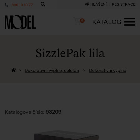
PŘIHLÁŠENÍ
REGISTRACE
800 10 10 77
PackShop
Košík
KATALOG
0
ME
SizzlePak lila
Zpět na homepage
Dekorativní výplně, celofán
Dekorativní výplně
93209
Katalogové číslo: