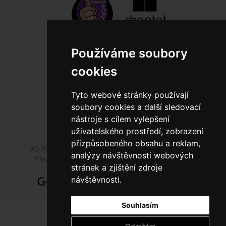
Používáme soubory
800 10 10 77
cookies
BEZPLATNÁ INFOLINKA
Tyto webové stránky používají
soubory cookies a další sledovací
nástroje s cílem vylepšení
uživatelského prostředí, zobrazení
přizpůsobeného obsahu a reklam,
(C) 2014 - 2026 Model Obaly a.s.,
ISSA CZECH s.r.o.
analýzy návštěvnosti webových
Přejít na slovenskou pobočku Model Pack Shop
stránek a zjištění zdroje
návštěvnosti.
Souhlasím