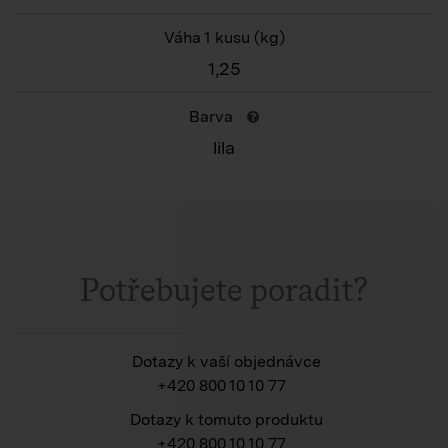
Váha 1 kusu
(kg)
1,25
Barva
lila
Potřebujete poradit?
Dotazy k vaší objednávce
+420 800 10 10 77
Dotazy k tomuto produktu
+420 800 10 10 77