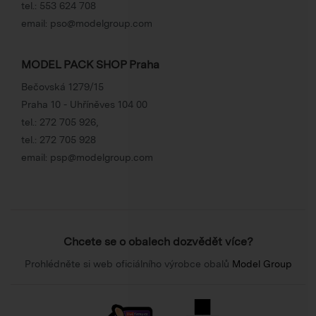
tel.:
553 624 708
email:
pso@modelgroup.com
MODEL PACK SHOP Praha
Bečovská 1279/15
Praha 10 - Uhříněves 104 00
tel.:
272 705 926
,
tel.:
272 705 928
email:
psp@modelgroup.com
Chcete se o obalech dozvědět více?
Prohlédněte si web oficiálního výrobce obalů
Model Group