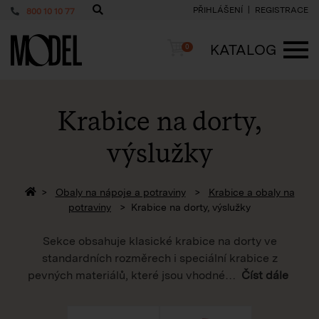
PŘIHLÁŠENÍ
REGISTRACE
800 10 10 77
PackShop
Košík
KATALOG
0
ME
Krabice na dorty,
výslužky
Zpět na homepage
Obaly na nápoje a potraviny
Krabice a obaly na
potraviny
Krabice na dorty, výslužky
Sekce obsahuje klasické krabice na dorty ve
standardních rozměrech i speciální krabice z
pevných materiálů, které jsou vhodné
…
Číst dále