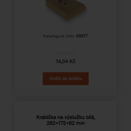
Katalogové číslo:
50977
Cena od
14,04 Kč
Krabička na výslužku bílá,
262×172×62 mm