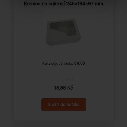
Krabice na cukroví 245×194×97 mm
Katalogové číslo:
51008
Cena od
15,86 Kč