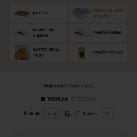
KRABICE NA DORTY,
PALETKY
VÝSLUŽKY
KRABICE NA
KRABICE S VÍKEM
CUKROVÍ
GASTRO OBALY,
KRABIČKY NA MED
TÁCKY
Nalezeno:
13 produktů
TABULKA
SEZNAM
Ceny
18
Řadit dle
Položek