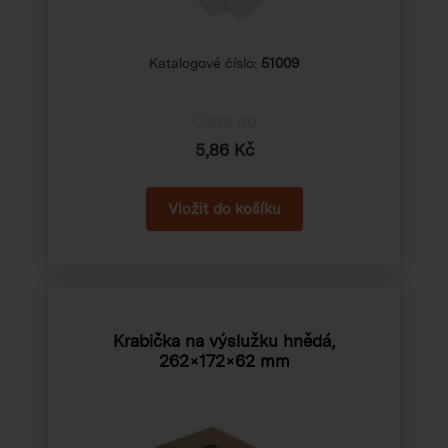
Katalogové číslo:
51009
Cena od
5,86 Kč
Krabička na výslužku hnědá,
262×172×62 mm