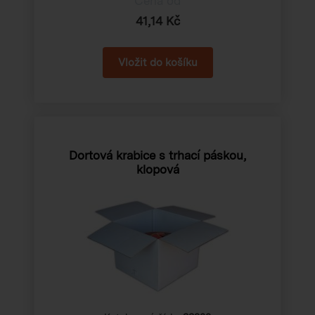
Cena od
41,14 Kč
Dortová krabice s trhací páskou,
klopová