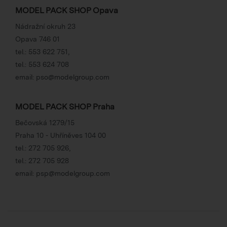
MODEL PACK SHOP Opava
Nádražní okruh 23
Opava 746 01
tel.:
553 622 751
,
tel.:
553 624 708
email:
pso@modelgroup.com
MODEL PACK SHOP Praha
Bečovská 1279/15
Praha 10 - Uhříněves 104 00
tel.:
272 705 926
,
tel.:
272 705 928
email:
psp@modelgroup.com