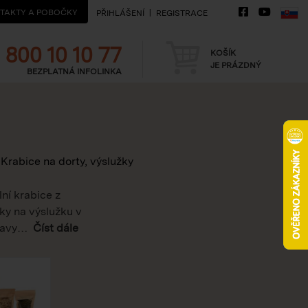
TAKTY A POBOČKY
PŘIHLÁŠENÍ
REGISTRACE
Telefon
Košík
800 10 10 77
KOŠÍK
JE PRÁZDNÝ
BEZPLATNÁ INFOLINKA
Krabice na dorty, výslužky
ní krabice z
ky na výslužku v
lavy
…
Číst dále