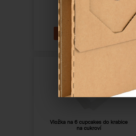
Cena od
14,04 Kč
Vložka na 6 cupcakes do krabice
na cukroví