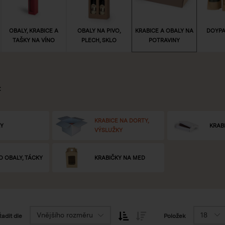
OBALY, KRABICE A
OBALY NA PIVO,
KRABICE A OBALY NA
DOYPA
TAŠKY NA VÍNO
PLECH, SKLO
POTRAVINY
:
KRABICE NA DORTY,
KY
KRAB
VÝSLUŽKY
 OBALY, TÁCKY
KRABIČKY NA MED
Vnějšího rozměru
18
Řadit dle
Položek