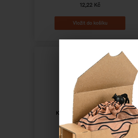
12,22 Kč
Krabička na výslužku hnědá,
262×172×62 mm
Katalogové číslo:
50977