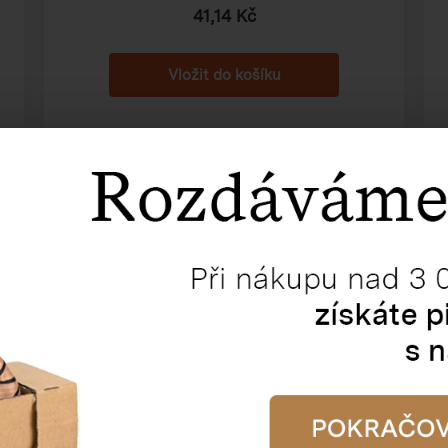
41,14 Kč
Krabička na výslužku bílá,
262×172×62 mm
Katalogové číslo:
50978