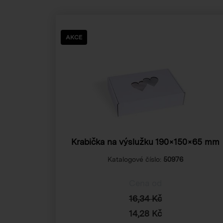
AKCE
Krabička na výslužku
190×150×65 mm
Katalogové číslo:
50976
Cena od
16,34 Kč
14,28 Kč