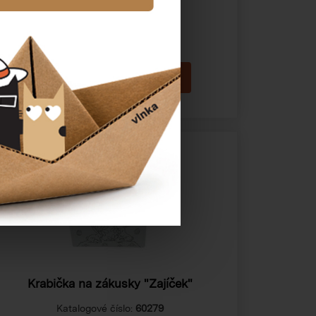
Cena od
15,86 Kč
Krabička na zákusky "Zajíček"
Katalogové číslo:
60279