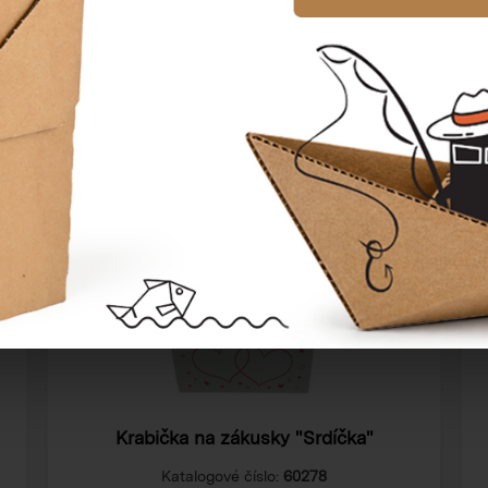
Cena od
15,00 Kč
Krabička na zákusky "Srdíčka"
Katalogové číslo:
60278