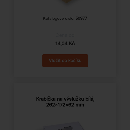
Katalogové číslo:
50977
Cena od
14,04 Kč
Krabička na výslužku bílá,
262×172×62 mm