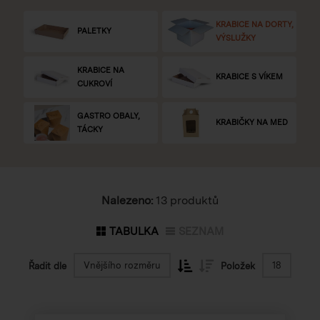
KRABICE NA DORTY,
PALETKY
VÝSLUŽKY
KRABICE NA
KRABICE S VÍKEM
CUKROVÍ
GASTRO OBALY,
KRABIČKY NA MED
TÁCKY
Nalezeno:
13 produktů
TABULKA
SEZNAM
Vnějšího rozměru
18
Řadit dle
Položek