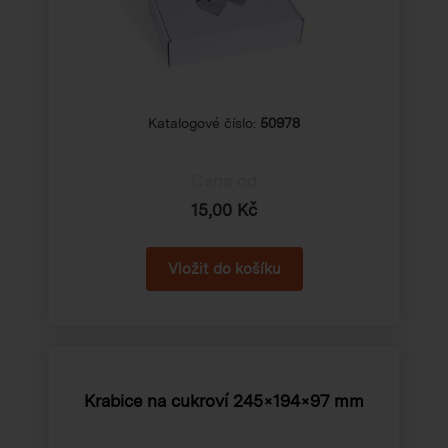
Katalogové číslo:
50978
Cena od
15,00 Kč
Krabice na cukroví 245×194×97 mm