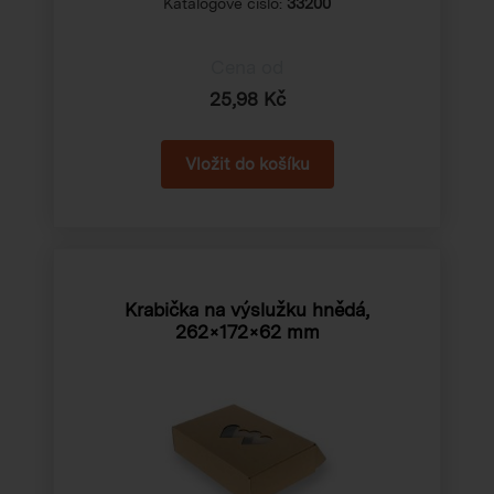
Katalogové číslo:
33200
Cena od
25,98 Kč
Krabička na výslužku hnědá,
262×172×62 mm