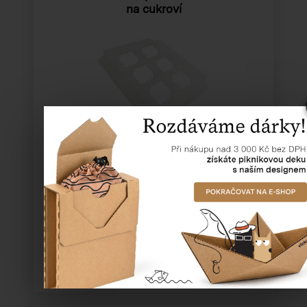
na cukroví
Katalogové číslo:
51009
Cena od
5,86 Kč