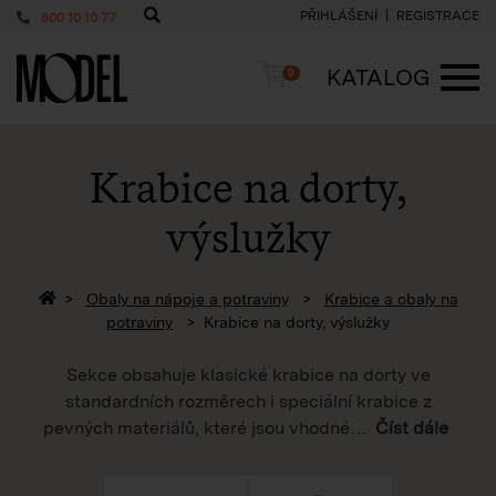
PŘIHLÁŠENÍ
REGISTRACE
800 10 10 77
PackShop
Košík
KATALOG
0
ME
Krabice na dorty,
výslužky
Zpět na homepage
Obaly na nápoje a potraviny
Krabice a obaly na
potraviny
Krabice na dorty, výslužky
Sekce obsahuje klasické krabice na dorty ve
standardních rozměrech i speciální krabice z
pevných materiálů, které jsou vhodné
…
Číst dále