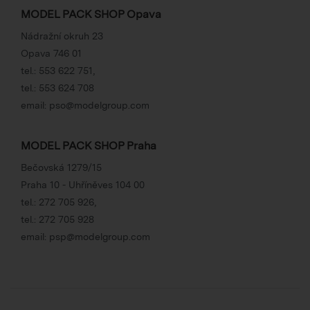
MODEL PACK SHOP Opava
Nádražní okruh 23
Opava 746 01
tel.:
553 622 751
,
tel.:
553 624 708
email:
pso@modelgroup.com
MODEL PACK SHOP Praha
Bečovská 1279/15
Praha 10 - Uhříněves 104 00
tel.:
272 705 926
,
tel.:
272 705 928
email:
psp@modelgroup.com