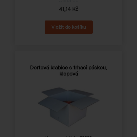
Cena od
41,14 Kč
Dortová krabice s trhací páskou,
klopová