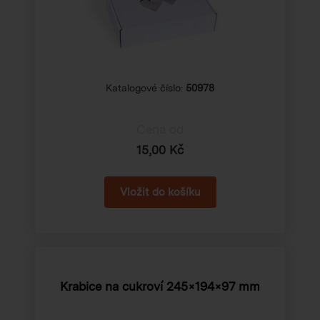
Katalogové číslo:
50978
Cena od
15,00 Kč
Krabice na cukroví 245×194×97 mm