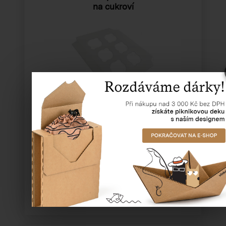
na cukroví
Katalogové číslo:
51009
Cena od
5,86 Kč