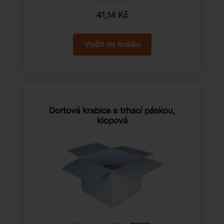
Cena od
41,14 Kč
Dortová krabice s trhací páskou,
klopová