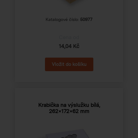
Katalogové číslo:
50977
Cena od
14,04 Kč
Krabička na výslužku bílá,
262×172×62 mm