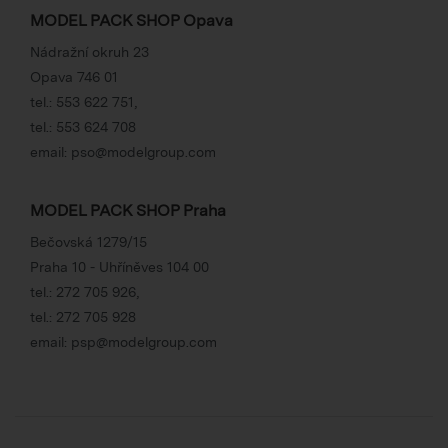
MODEL PACK SHOP Opava
Nádražní okruh 23
Opava 746 01
tel.:
553 622 751
,
tel.:
553 624 708
email:
pso@modelgroup.com
MODEL PACK SHOP Praha
Bečovská 1279/15
Praha 10 - Uhříněves 104 00
tel.:
272 705 926
,
tel.:
272 705 928
email:
psp@modelgroup.com