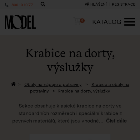
PŘIHLÁŠENÍ
REGISTRACE
800 10 10 77
PackShop
Košík
KATALOG
0
ME
Krabice na dorty,
výslužky
Zpět na homepage
Obaly na nápoje a potraviny
Krabice a obaly na
potraviny
Krabice na dorty, výslužky
Sekce obsahuje klasické krabice na dorty ve
standardních rozměrech i speciální krabice z
pevných materiálů, které jsou vhodné
…
Číst dále