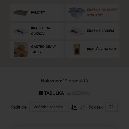
KRABICE NA DORTY,
PALETKY
VÝSLUŽKY
KRABICE NA
KRABICE S VÍKEM
CUKROVÍ
GASTRO OBALY,
KRABIČKY NA MED
TÁCKY
Nalezeno:
13 produktů
TABULKA
SEZNAM
Vnějšího rozměru
72
Řadit dle
Položek