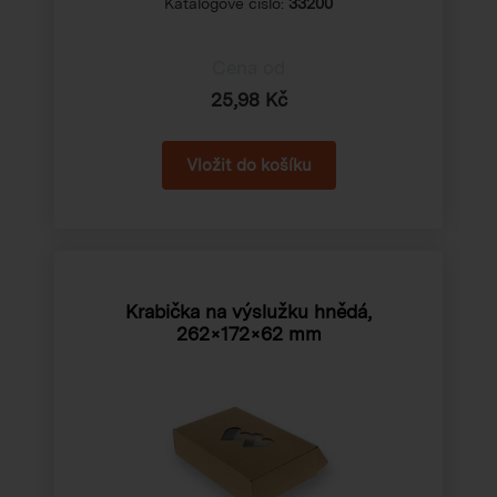
Katalogové číslo:
33200
Cena od
25,98 Kč
Krabička na výslužku hnědá,
262×172×62 mm