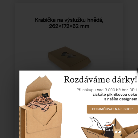
Krabička na výslužku hnědá,
262×172×62 mm
Katalogové číslo:
50977
Cena od
14,04 Kč