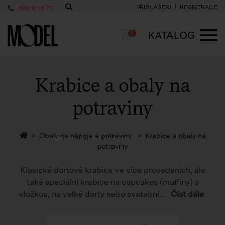
PŘIHLÁŠENÍ
REGISTRACE
800 10 10 77
PackShop
Košík
KATALOG
0
ME
Krabice a obaly na
potraviny
Zpět na homepage
Obaly na nápoje a potraviny
Krabice a obaly na
potraviny
Klasické dortové krabice ve více provedeních, ale
také speciální krabice na cupcakes (muffiny) s
vložkou, na velké dorty nebo svatební
…
Číst dále