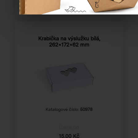
Krabička na výslužku bílá,
262×172×62 mm
Katalogové číslo:
50978
Cena od
15,00 Kč