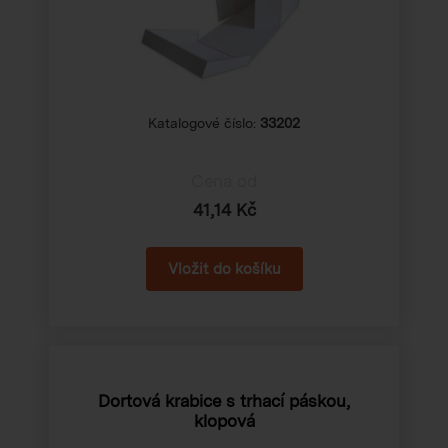
Katalogové číslo:
33202
Cena od
41,14 Kč
Dortová krabice s trhací páskou,
klopová