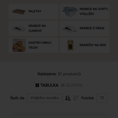
KRABICE NA DORTY,
PALETKY
VÝSLUŽKY
KRABICE NA
KRABICE S VÍKEM
CUKROVÍ
GASTRO OBALY,
KRABIČKY NA MED
TÁCKY
Nalezeno:
31 produktů
TABULKA
SEZNAM
Vnějšího rozměru
72
Řadit dle
Položek