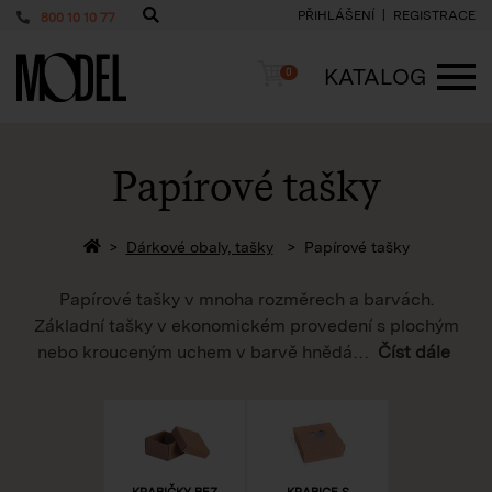
PŘIHLÁŠENÍ
REGISTRACE
800 10 10 77
PackShop
Košík
KATALOG
0
ME
Papírové tašky
Zpět na homepage
Dárkové obaly, tašky
Papírové tašky
Papírové tašky v mnoha rozměrech a barvách.
Základní tašky v ekonomickém provedení s plochým
nebo krouceným uchem v barvě hnědá
…
Číst dále
KRABIČKY BEZ
KRABICE S