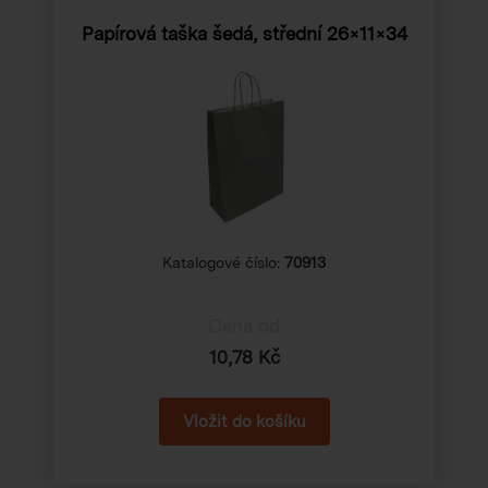
Papírová taška šedá, střední
26×11×34
Katalogové číslo:
70913
Cena od
10,78 Kč