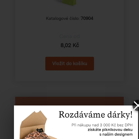
Katalogové číslo:
70904
Cena od
8,02 Kč
NENAŠLI JSTE, CO JSTE