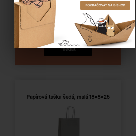
HLEDALI?
ZKUSTE
VYHLEDÁVÁNÍ
PODLE
ROZMĚRŮ
Hledat
Papírová taška šedá, malá
18×8×25