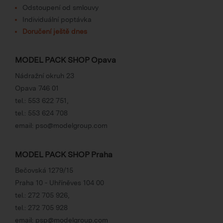
Odstoupení od smlouvy
Individuální poptávka
Doručení ještě dnes
MODEL PACK SHOP Opava
Nádražní okruh 23
Opava 746 01
tel.:
553 622 751
,
tel.:
553 624 708
email:
pso@modelgroup.com
MODEL PACK SHOP Praha
Bečovská 1279/15
Praha 10 - Uhříněves 104 00
tel.:
272 705 926
,
tel.:
272 705 928
email:
psp@modelgroup.com