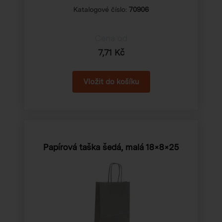
Katalogové číslo:
70906
Cena od
7,71 Kč
Papírová taška šedá, malá
18×8×25