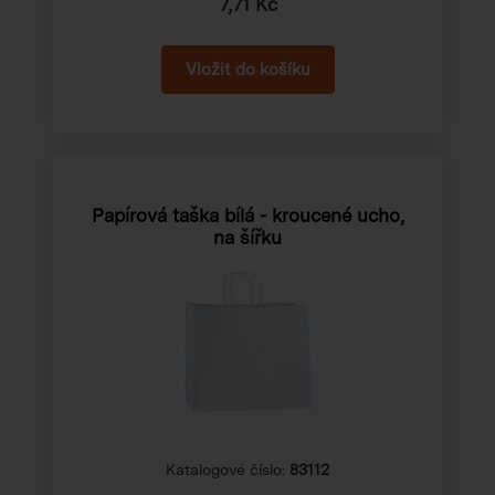
7,71 Kč
Papírová taška bílá - kroucené ucho,
na šířku
Katalogové číslo:
83112