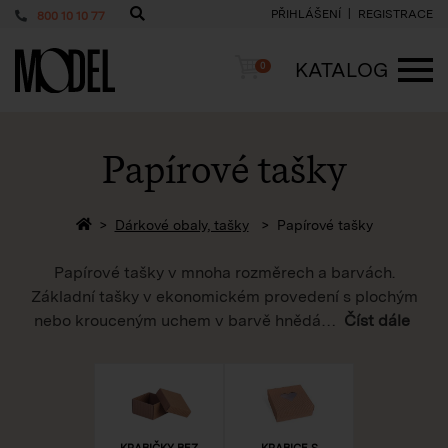
PŘIHLÁŠENÍ
REGISTRACE
800 10 10 77
PackShop
Košík
KATALOG
0
ME
Papírové tašky
Zpět na homepage
Dárkové obaly, tašky
Papírové tašky
Papírové tašky v mnoha rozměrech a barvách.
Základní tašky v ekonomickém provedení s plochým
nebo krouceným uchem v barvě hnědá
…
Číst dále
KRABIČKY BEZ
KRABICE S