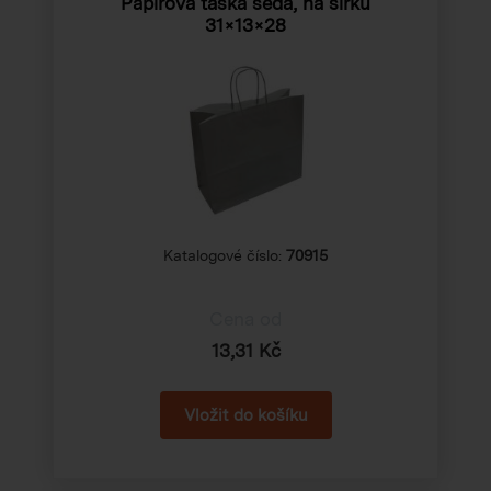
Papírová taška šedá, na šířku
31×13×28
Katalogové číslo:
70915
Cena od
13,31 Kč