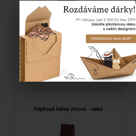
Katalogové číslo:
70911
Cena od
12,34 Kč
Papírová taška vínová - velká