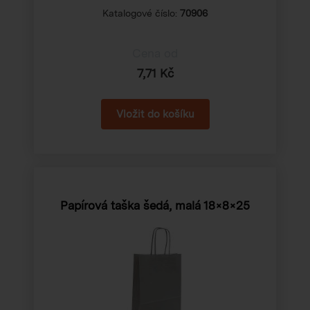
Katalogové číslo:
70906
Cena od
7,71 Kč
Papírová taška šedá, malá
18×8×25