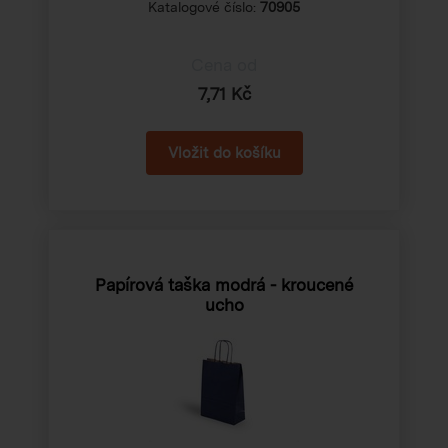
Katalogové číslo:
70905
Cena od
7,71 Kč
Papírová taška modrá - kroucené
ucho