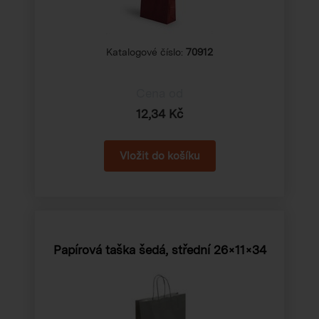
Katalogové číslo:
70912
Cena od
12,34 Kč
Papírová taška šedá, střední
26×11×34