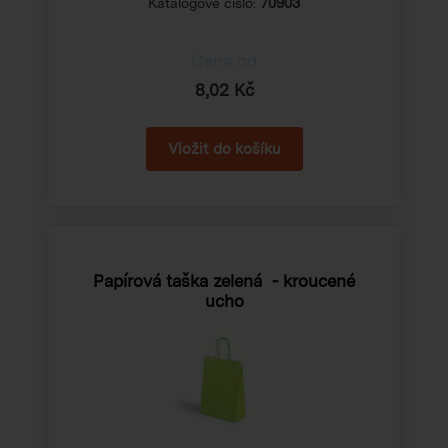
Katalogové číslo:
70903
Cena od
8,02 Kč
Papírová taška zelená - kroucené
ucho