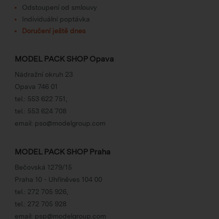
Odstoupení od smlouvy
Individuální poptávka
Doručení ještě dnes
MODEL PACK SHOP Opava
Nádražní okruh 23
Opava 746 01
tel.:
553 622 751
,
tel.:
553 624 708
email:
pso@modelgroup.com
MODEL PACK SHOP Praha
Bečovská 1279/15
Praha 10 - Uhříněves 104 00
tel.:
272 705 926
,
tel.:
272 705 928
email:
psp@modelgroup.com