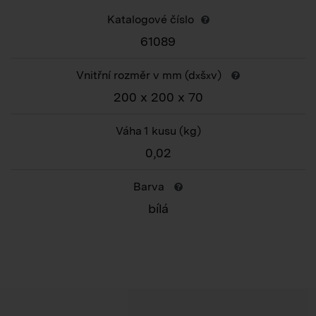
Katalogové číslo
61089
Vnitřní rozměr v mm (d
š
v)
x
x
200 x 200 x 70
Váha 1 kusu
(kg)
0,02
Barva
bílá