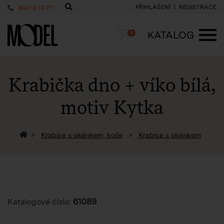
PŘIHLÁŠENÍ
REGISTRACE
800 10 10 77
PackShop
Košík
KATALOG
0
ME
Krabička dno + víko bílá,
motiv Kytka
Zpět na homepage
Krabice s okénkem, koše
Krabice s okénkem
61089
Katalogové číslo: