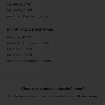
tel.:
553 622 751
,
tel.:
553 624 708
email:
pso@modelgroup.com
MODEL PACK SHOP Praha
Bečovská 1279/15
Praha 10 - Uhříněves 104 00
tel.:
272 705 926
,
tel.:
272 705 928
email:
psp@modelgroup.com
Chcete se o obalech dozvědět více?
Prohlédněte si web oficiálního výrobce obalů
Model Group