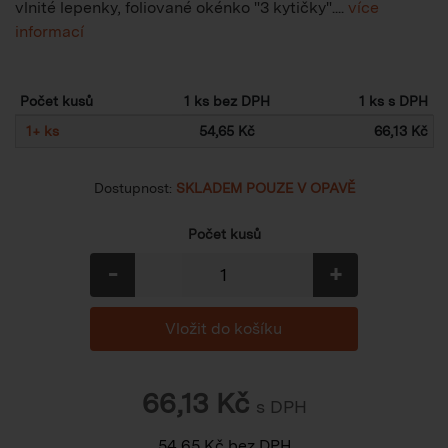
vlnité lepenky, foliované okénko "3 kytičky"....
více
informací
Počet kusů
1 ks bez DPH
1 ks s DPH
1
+
ks
54,65 Kč
66,13 Kč
Dostupnost:
SKLADEM POUZE V OPAVĚ
Počet kusů
-
+
66,13
Kč
s DPH
54,65
Kč
bez DPH