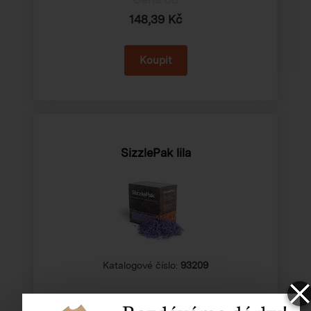
148,39 Kč
SizzlePak lila
Katalogové číslo:
93209
Cena od