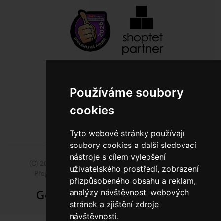
800 10 10 77
Používáme soubory
BEZPLATNÁ INFOLINKA
cookies
Tyto webové stránky používají
soubory cookies a další sledovací
nástroje s cílem vylepšení
(C) 2014 - 2026 Model Obaly a.s.,
ISSA CZECH s.r.o.
uživatelského prostředí, zobrazení
Přejít na slovenskou pobočku Model Pack Shop
přizpůsobeného obsahu a reklam,
analýzy návštěvnosti webových
stránek a zjištění zdroje
návštěvnosti.