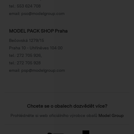
tel.:
553 624 708
email:
pso@modelgroup.com
MODEL PACK SHOP Praha
Bečovská 1279/15
Praha 10 - Uhříněves 104 00
tel.:
272 705 926
,
tel.:
272 705 928
email:
psp@modelgroup.com
Chcete se o obalech dozvědět více?
Prohlédněte si web oficiálního výrobce obalů
Model Group