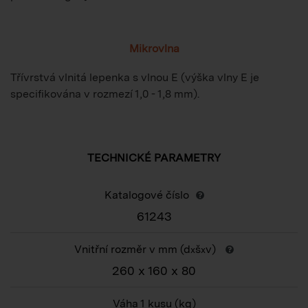
Mikrovlna
Třívrstvá vlnitá lepenka s vlnou E (výška vlny E je
specifikována v rozmezí 1,0 - 1,8 mm).
TECHNICKÉ PARAMETRY
Katalogové číslo
61243
Vnitřní rozměr v mm (d
š
v)
x
x
260 x 160 x 80
Váha 1 kusu
(kg)