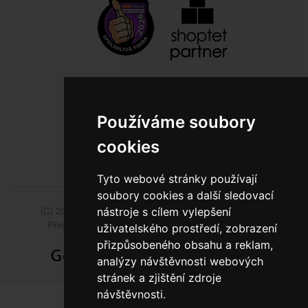
800 10 10 77
BEZPLATNÁ INFOLINKA
Používáme soubory
cookies
Tyto webové stránky používají
soubory cookies a další sledovací
nástroje s cílem vylepšení
(C) 2014 - 2026 Model Obaly a.s.,
ISSA CZECH s.r.o.
Přejít na slovenskou pobočku Model Pack Shop
uživatelského prostředí, zobrazení
přizpůsobeného obsahu a reklam,
analýzy návštěvnosti webových
stránek a zjištění zdroje
návštěvnosti.