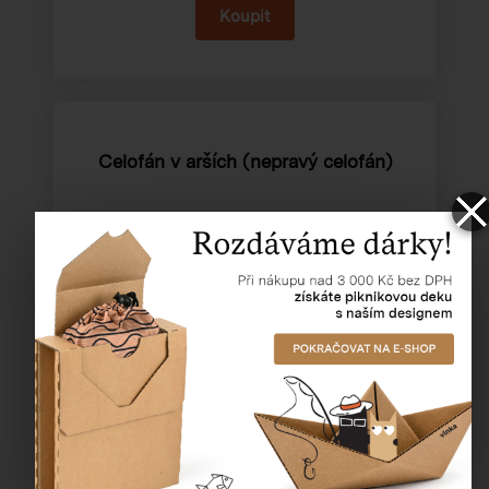
Celofán v arších (nepravý celofán)
Katalogové číslo:
60130
Cena od
6,90 Kč