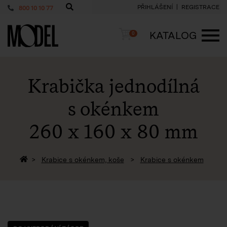
PŘIHLÁŠENÍ
REGISTRACE
800 10 10 77
PackShop
Košík
KATALOG
0
ME
Krabička jednodílná
s okénkem
260 x 160 x 80 mm
Zpět na homepage
Krabice s okénkem, koše
Krabice s okénkem