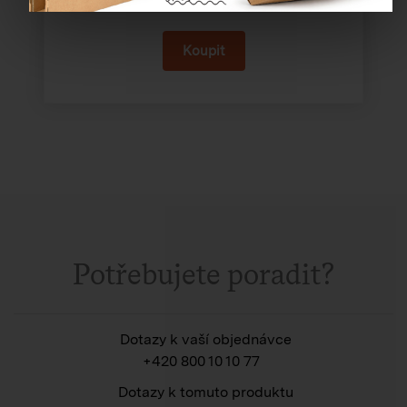
Potřebujete poradit?
Dotazy k vaší objednávce
+420 800 10 10 77
Dotazy k tomuto produktu