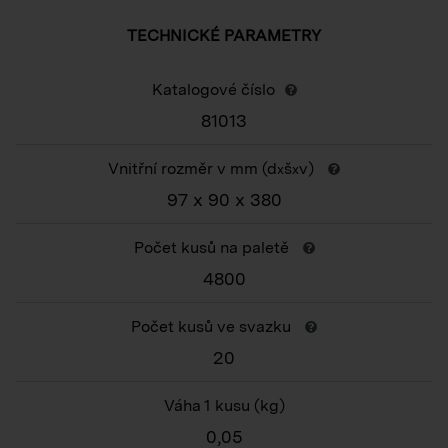
TECHNICKÉ PARAMETRY
Katalogové číslo
81013
Vnitřní rozměr v mm (d
š
v)
x
x
97 x 90 x 380
Počet kusů na paletě
4800
Počet kusů ve svazku
20
Váha 1 kusu
(kg)
0,05