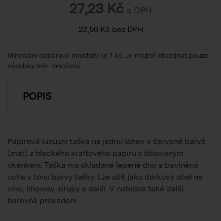
27,23
Kč
s DPH
22,50
Kč
bez DPH
Minimální odběrové množství je 1 ks. Je možné objednat pouze
násobky min. množství.
POPIS
Papírová luxusní taška na jednu láhev v červené barvě
(mat) z hladkého kraftového papíru s fóliovaným
okénkem. Taška má skládané lepené dno a bavlněná
ucha v tónu barvy tašky. Lze užít jako dárkový obal na
víno, lihoviny, sirupy a další. V nabídce také další
barevná provedení.