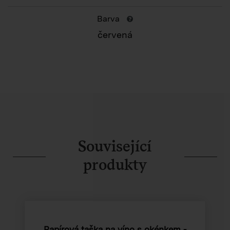
Barva
červená
Související
produkty
Papírová taška na víno s okénkem -