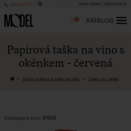
PŘIHLÁŠENÍ
REGISTRACE
800 10 10 77
PackShop
Košík
KATALOG
0
ME
Papírová taška na víno s
okénkem - červená
Zpět na homepage
Obaly, krabice a tašky na víno
Tašky na 1 láhev
81013
Katalogové číslo: