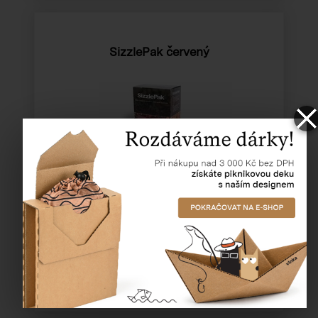
SizzlePak červený
Katalogové číslo:
93203
Cena od
462,22 Kč