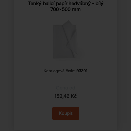
Tenký balicí papír hedvábný - bílý
700×500 mm
Katalogové číslo:
93301
Cena od
152,46 Kč