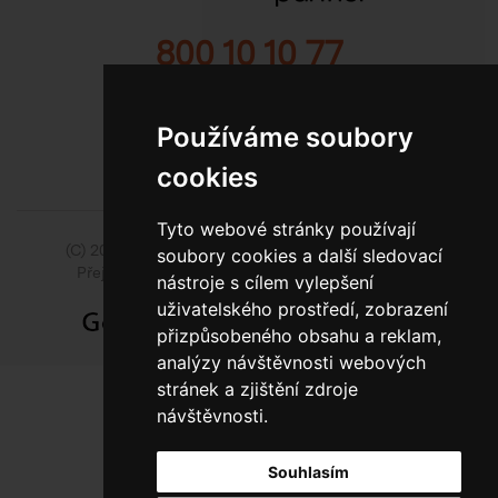
800 10 10 77
BEZPLATNÁ INFOLINKA
Používáme soubory
cookies
Tyto webové stránky používají
(C) 2014 - 2026 Model Obaly a.s.,
ISSA CZECH s.r.o.
soubory cookies a další sledovací
Přejít na slovenskou pobočku Model Pack Shop
nástroje s cílem vylepšení
uživatelského prostředí, zobrazení
přizpůsobeného obsahu a reklam,
analýzy návštěvnosti webových
stránek a zjištění zdroje
návštěvnosti.
Souhlasím