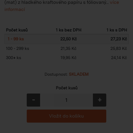
(mat) z hladkého kraftového papíru s fóliovaný...
více
informací
Počet kusů
1 ks bez DPH
1 ks s DPH
1 - 99 ks
22,50 Kč
27,23 Kč
100 - 299 ks
21,35 Kč
25,83 Kč
300
+
ks
19,95 Kč
24,14 Kč
Dostupnost:
SKLADEM
Počet kusů
-
+