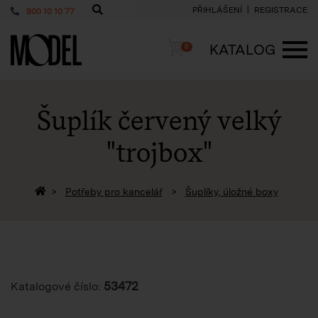
PŘIHLÁŠENÍ
REGISTRACE
800 10 10 77
PackShop
Košík
KATALOG
0
ME
Šuplík červený velký
"trojbox"
Zpět na homepage
Potřeby pro kancelář
Šuplíky, úložné boxy
53472
Katalogové číslo: