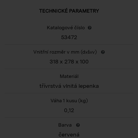
TECHNICKÉ PARAMETRY
Katalogové číslo
53472
Vnitřní rozměr v mm (d
š
v)
x
x
318 x 278 x 100
Materiál
třívrstvá vlnitá lepenka
Váha 1 kusu
(kg)
0,12
Barva
červená