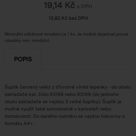
19,14
Kč
s DPH
15,82
Kč
bez DPH
Minimální odběrové množství je 1 ks. Je možné objednat pouze
násobky min. množství.
POPIS
Šuplík červený velký z třívrstvé vlnité lepenky - do obalu
zakladače kat. číslo 63168 nebo 63169 (do jednoho
obalu zakladače se vejdou 3 velké šuplíky). Šuplík je
možné využít také samostatně v kanceláři nebo
domácnosti. Do daného rozměru se vejdou tiskoviny o
formátu A4+.