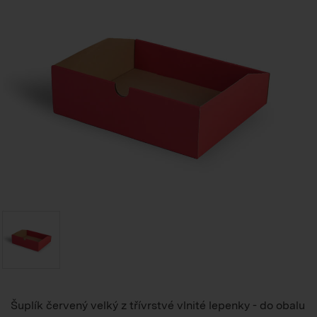
Šuplík červený velký z třívrstvé vlnité lepenky - do obalu