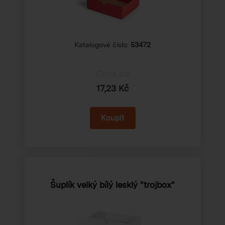
Katalogové číslo:
53472
Cena od
17,23 Kč
Šuplík velký bílý lesklý "trojbox"