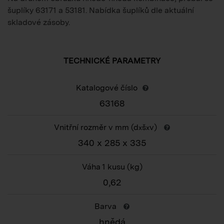
šuplíky 63171 a 53181. Nabídka šuplíků dle aktuální
skladové zásoby.
TECHNICKÉ PARAMETRY
Katalogové číslo
63168
Vnitřní rozměr v mm (d
š
v)
x
x
340 x 285 x 335
Váha 1 kusu
(kg)
0,62
Barva
hnědá