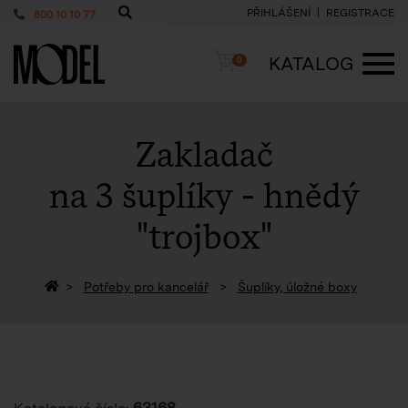
PŘIHLÁŠENÍ
REGISTRACE
800 10 10 77
PackShop
Košík
KATALOG
0
ME
Zakladač
na 3 šuplíky - hnědý
"trojbox"
Zpět na homepage
Potřeby pro kancelář
Šuplíky, úložné boxy
63168