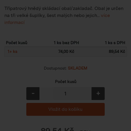
Třípatrový hnědý skládací obal/zakladač. Obal je určen
na tři velké šuplíky, šest malých nebo jejich...
více
informací
Počet kusů
1 ks bez DPH
1 ks s DPH
1
+
ks
74,00 Kč
89,54 Kč
Dostupnost:
SKLADEM
Počet kusů
-
+
89,54
Kč