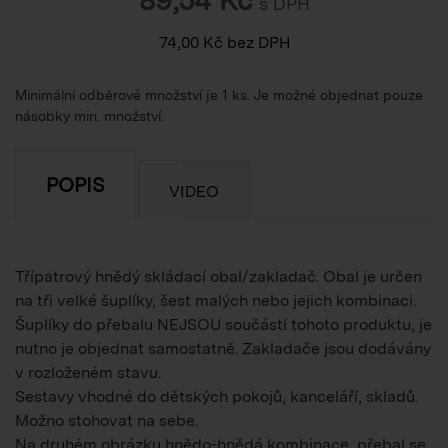
s DPH
74,00
Kč
bez DPH
Minimální odběrové množství je 1 ks. Je možné objednat pouze
násobky min. množství.
POPIS
VIDEO
Třípatrový hnědý skládací obal/zakladač. Obal je určen
na tři velké šuplíky, šest malých nebo jejich kombinaci.
Šuplíky do přebalu NEJSOU součástí tohoto produktu, je
nutno je objednat samostatně. Zakladače jsou dodávány
v rozloženém stavu.
Sestavy vhodné do dětských pokojů, kanceláří, skladů.
Možno stohovat na sebe.
Na druhém obrázku hnědo-hnědá kombinace, přebal se