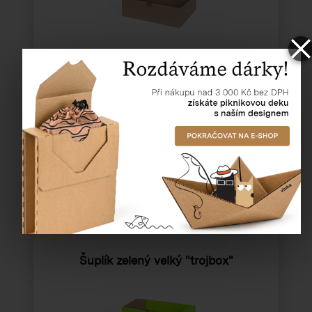
Katalogové číslo:
63171
Cena od
20,23 Kč
Šuplík zelený velký "trojbox"