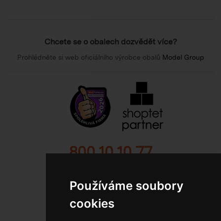
Chcete se o obalech dozvědět více?
Prohlédněte si web oficiálního výrobce obalů
Model Group
800 10 10 77
BEZPLATNÁ INFOLINKA
Používáme soubory
cookies