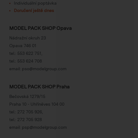
Individuální poptávka
Doručení ještě dnes
MODEL PACK SHOP Opava
Nádražní okruh 23
Opava 746 01
tel.:
553 622 751
,
tel.:
553 624 708
email:
pso@modelgroup.com
MODEL PACK SHOP Praha
Bečovská 1279/15
Praha 10 - Uhříněves 104 00
tel.:
272 705 926
,
tel.:
272 705 928
email:
psp@modelgroup.com