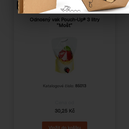
AKCE
Odnosný vak Pouch-Up® 3 litry
"Mošt"
Katalogové číslo:
85013
Cena od
30,25 Kč