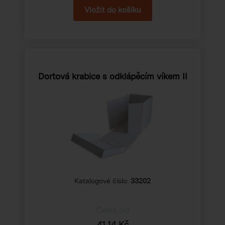
Dortová krabice s odklápěcím víkem II
Katalogové číslo:
33202
Cena od
41,14 Kč