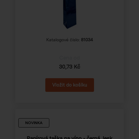
Katalogové číslo:
81034
Cena od
30,73 Kč
NOVINKA
Papírová taška na víno - černá, lesk