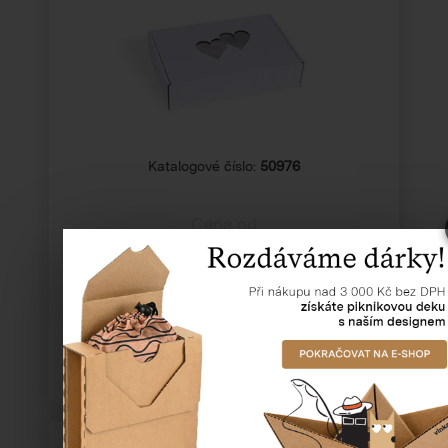
Katalogové číslo:
50976
Cena od
16,34 Kč
14,28 Kč