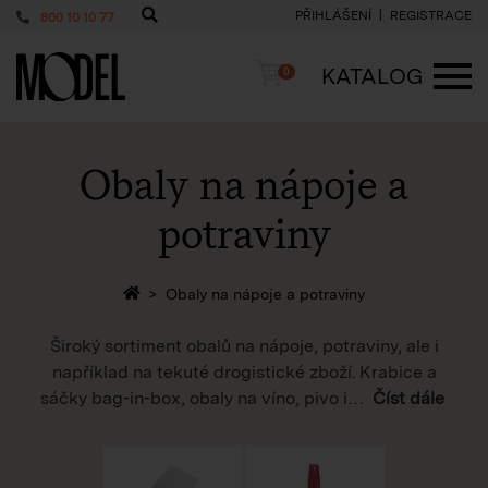
PŘIHLÁŠENÍ
REGISTRACE
800 10 10 77
PackShop
Košík
KATALOG
0
ME
Obaly na nápoje a
potraviny
Zpět na homepage
Obaly na nápoje a potraviny
Široký sortiment obalů na nápoje, potraviny, ale i
například na tekuté drogistické zboží. Krabice a
sáčky bag-in-box, obaly na víno, pivo i
…
Číst dále