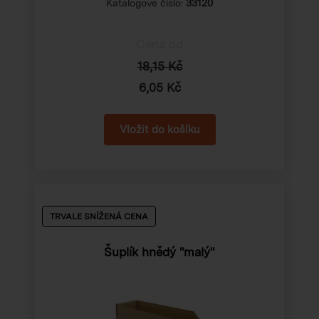
Katalogové číslo:
33120
Cena od
18,15 Kč
6,05 Kč
TRVALE SNÍŽENÁ CENA
Šuplík hnědý "malý"