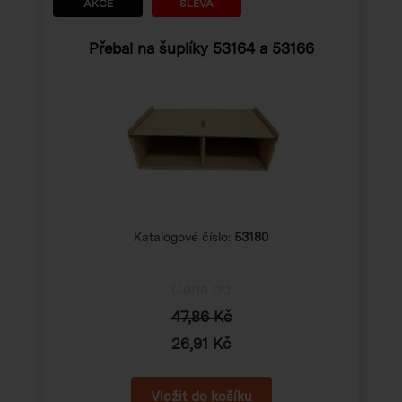
AKCE
SLEVA
Přebal na šuplíky 53164 a 53166
Katalogové číslo:
53180
Cena od
47,86 Kč
26,91 Kč