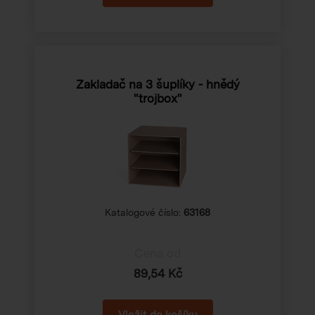
Zakladač na 3 šuplíky - hnědý
"trojbox"
Katalogové číslo:
63168
Cena od
89,54 Kč