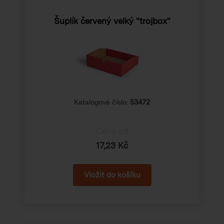
Šuplík červený velký "trojbox"
Katalogové číslo:
53472
Cena od
17,23 Kč