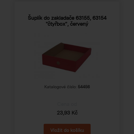
Šuplík do zakladače 63155, 63154
"čtyřbox", červený
Katalogové číslo:
54456
Cena od
23,93 Kč