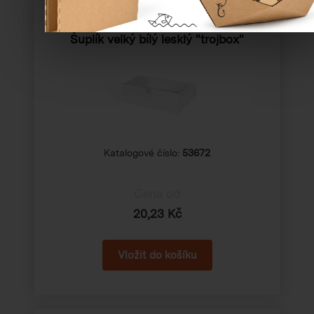
Šuplík velký bílý lesklý "trojbox"
Katalogové číslo:
53672
Cena od
20,23 Kč