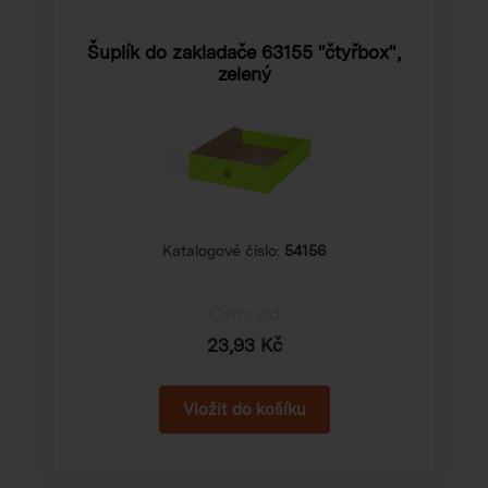
Šuplík do zakladače 63155 "čtyřbox",
zelený
Katalogové číslo:
54156
Cena od
23,93 Kč