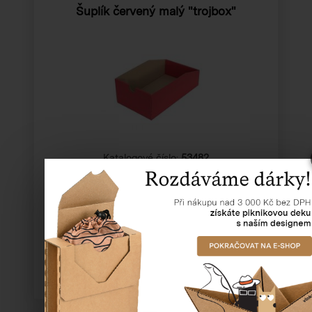
Šuplík červený malý "trojbox"
Katalogové číslo:
53482
Cena od
11,76 Kč