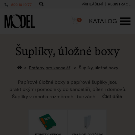
PŘIHLÁŠENÍ
REGISTRACE
800 10 10 77
PackShop
Košík
KATALOG
0
ME
Šuplíky, úložné boxy
Zpět na homepage
Potřeby pro kancelář
Šuplíky, úložné boxy
Papírové úložné boxy a papírové šuplíky jsou
praktickými pomocníky do kanceláří, dílen i domovů.
Šuplíky v mnoha rozměrech i barvách
…
Číst dále
ETIKETY, XEROX
KRABICE, POTŘEBY