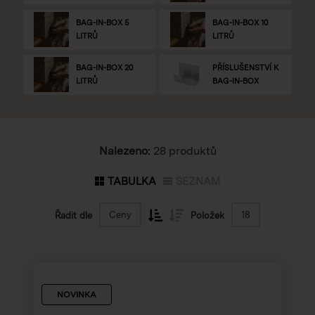
BAG-IN-BOX 5
BAG-IN-BOX 10
LITRŮ
LITRŮ
BAG-IN-BOX 20
PŘÍSLUŠENSTVÍ K
LITRŮ
BAG-IN-BOX
Nalezeno:
28 produktů
TABULKA
SEZNAM
Ceny
18
Řadit dle
Položek
NOVINKA