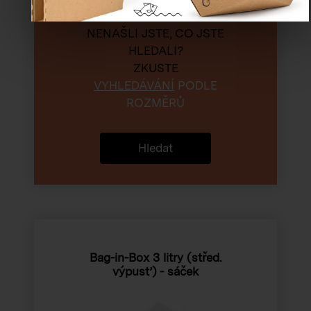
NENAŠLI JSTE, CO JSTE
HLEDALI?
ZKUSTE
VYHLEDÁVÁNÍ
PODLE
ROZMĚRŮ
Hledat
Bag-in-Box 3 litry (střed.
výpusť) - sáček