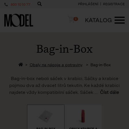
PŘIHLÁŠENÍ
REGISTRACE
800 10 10 77
PackShop
Košík
KATALOG
0
ME
Bag-in-Box
Zpět na homepage
Obaly na nápoje a potraviny
Bag-in-Box
Bag-in-box neboli sáček v krabici. Sáčky a krabice
pojmou dva až dvacet litrů tekutin. Ke každé krabici
najdete vždy kompatibilní sáček. Sáček
…
Číst dále
BAG-IN-BOX
OBALY, KRABICE A