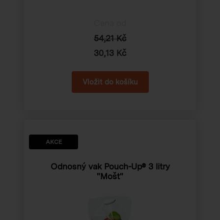
Cena od
54,21 Kč
30,13 Kč
AKCE
Odnosný vak Pouch-Up® 3 litry
"Mošt"