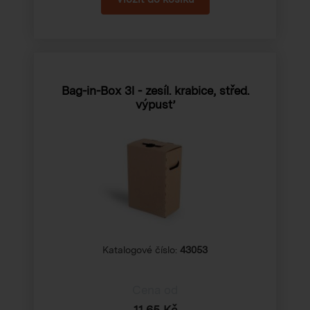
Bag-in-Box 3l - zesíl. krabice, střed.
výpusť
Katalogové číslo:
43053
Cena od
11,65 Kč