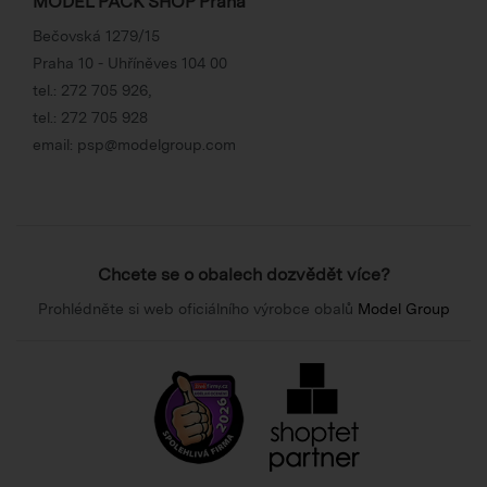
MODEL PACK SHOP Praha
Bečovská 1279/15
Praha 10 - Uhříněves 104 00
tel.:
272 705 926
,
tel.:
272 705 928
email:
psp@modelgroup.com
Chcete se o obalech dozvědět více?
Prohlédněte si web oficiálního výrobce obalů
Model Group