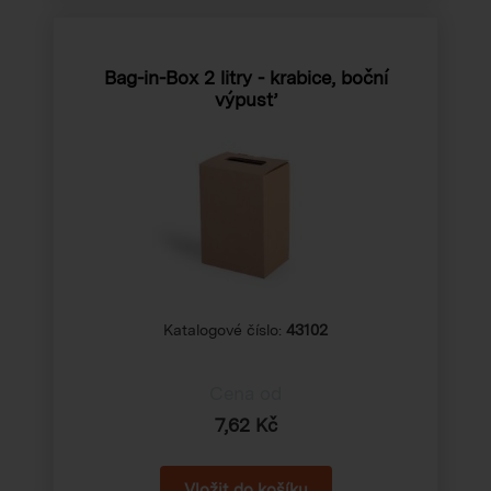
Bag-in-Box 2 litry - krabice, boční
výpusť
Katalogové číslo:
43102
Cena od
7,62 Kč