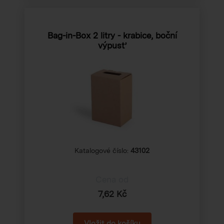
Bag-in-Box 2 litry - krabice, boční
výpusť
Katalogové číslo:
43102
Cena od
7,62 Kč