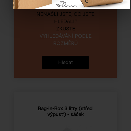
NENAŠLI JSTE, CO JSTE
HLEDALI?
ZKUSTE
VYHLEDÁVÁNÍ
PODLE
ROZMĚRŮ
Hledat
Bag-in-Box 3 litry (střed.
výpusť) - sáček