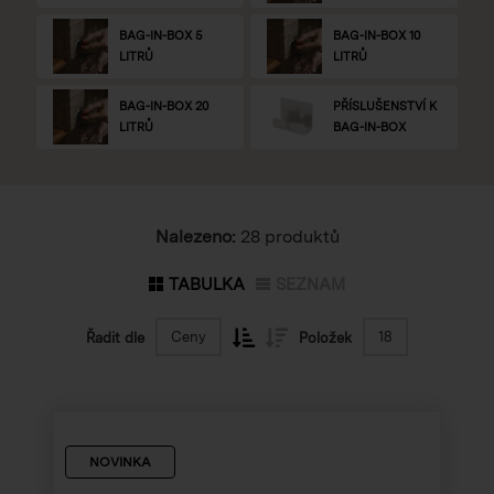
BAG-IN-BOX 5
BAG-IN-BOX 10
LITRŮ
LITRŮ
BAG-IN-BOX 20
PŘÍSLUŠENSTVÍ K
LITRŮ
BAG-IN-BOX
Nalezeno:
28 produktů
TABULKA
SEZNAM
Ceny
18
Řadit dle
Položek
NOVINKA