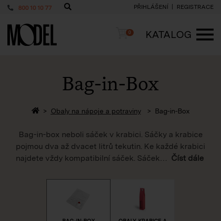
PŘIHLÁŠENÍ
REGISTRACE
800 10 10 77
PackShop
Košík
KATALOG
0
ME
Bag-in-Box
Zpět na homepage
Obaly na nápoje a potraviny
Bag-in-Box
Bag-in-box neboli sáček v krabici. Sáčky a krabice
pojmou dva až dvacet litrů tekutin. Ke každé krabici
najdete vždy kompatibilní sáček. Sáček
…
Číst dále
BAG-IN-BOX
OBALY, KRABICE A