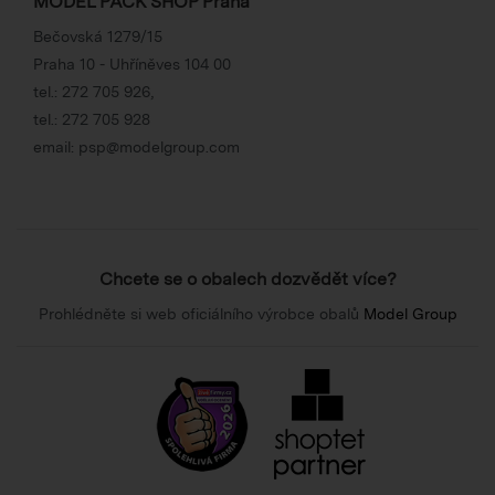
MODEL PACK SHOP Praha
Bečovská 1279/15
Praha 10 - Uhříněves 104 00
tel.:
272 705 926
,
tel.:
272 705 928
email:
psp@modelgroup.com
Chcete se o obalech dozvědět více?
Prohlédněte si web oficiálního výrobce obalů
Model Group