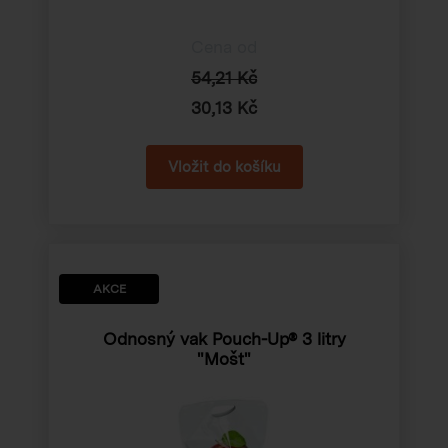
Cena od
54,21 Kč
30,13 Kč
AKCE
Odnosný vak Pouch-Up® 3 litry
"Mošt"