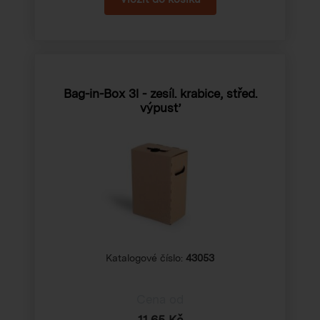
Bag-in-Box 3l - zesíl. krabice, střed.
výpusť
Katalogové číslo:
43053
Cena od
11,65 Kč